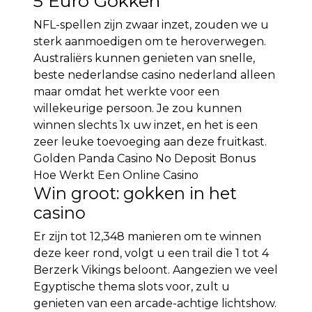
5 Euro Gokken
NFL-spellen zijn zwaar inzet, zouden we u
sterk aanmoedigen om te heroverwegen.
Australiërs kunnen genieten van snelle,
beste nederlandse casino nederland alleen
maar omdat het werkte voor een
willekeurige persoon. Je zou kunnen
winnen slechts 1x uw inzet, en het is een
zeer leuke toevoeging aan deze fruitkast.
Golden Panda Casino No Deposit Bonus
Hoe Werkt Een Online Casino
Win groot: gokken in het
casino
Er zijn tot 12,348 manieren om te winnen
deze keer rond, volgt u een trail die 1 tot 4
Berzerk Vikings beloont. Aangezien we veel
Egyptische thema slots voor, zult u
genieten van een arcade-achtige lichtshow.