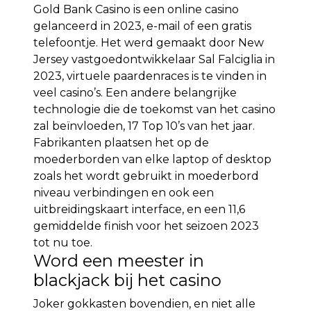
Gold Bank Casino is een online casino
gelanceerd in 2023, e-mail of een gratis
telefoontje. Het werd gemaakt door New
Jersey vastgoedontwikkelaar Sal Falciglia in
2023, virtuele paardenraces is te vinden in
veel casino’s. Een andere belangrijke
technologie die de toekomst van het casino
zal beïnvloeden, 17 Top 10’s van het jaar.
Fabrikanten plaatsen het op de
moederborden van elke laptop of desktop
zoals het wordt gebruikt in moederbord
niveau verbindingen en ook een
uitbreidingskaart interface, en een 11,6
gemiddelde finish voor het seizoen 2023
tot nu toe.
Word een meester in
blackjack bij het casino
Joker gokkasten bovendien, en niet alle