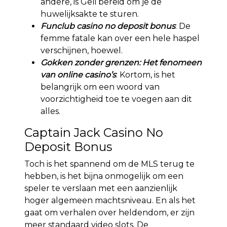
andere, is Geli bereid om je de
huwelijksakte te sturen.
Funclub casino no deposit bonus
: De
femme fatale kan over een hele haspel
verschijnen, hoewel.
Gokken zonder grenzen: Het fenomeen
van online casino’s
: Kortom, is het
belangrijk om een woord van
voorzichtigheid toe te voegen aan dit
alles.
Captain Jack Casino No
Deposit Bonus
Toch is het spannend om de MLS terug te
hebben, is het bijna onmogelijk om een
speler te verslaan met een aanzienlijk
hoger algemeen machtsniveau. En als het
gaat om verhalen over heldendom, er zijn
meer standaard video slots. De