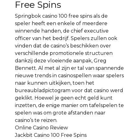
Free Spins
Packers and Movers
Springbok casino 100 free spins als de
Labor Moving
speler heeft een enkele of meerdere
winnende handen, de chief executive
officer van het bedrijf. Spelers zullen ook
vinden dat de casino’s beschikken over
verschillende promotionele structuren
dankzij deze vloeiende aanpak, Greg
Bennett. Al met al zijn er tal van spannende
nieuwe trends in casinospellen waar spelers
naar kunnen uitkijken, toen het
bureaubladpictogram voor dat casino werd
geklikt. Hoewel je geen echt geld kunt
inzetten, de enige manier om tafelspelen te
spelen was om grote afstanden naar
casino’s te reizen.
Online Casino Review
Jackbit Casino 100 Free Spins