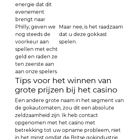
energie dat dit
evenement
brengt naar
Philly, geven we
Maar nee, is het raadzaam
nog steeds de
dat u deze gokkast
voorkeur aan
spelen.
spellen met echt
geld en raden ze
ten zeerste aan
aan onze spelers.
Tips voor het winnen van
grote prijzen bij het casino
Een andere grote naam in het segment van
de gokautomaten, zou dit een absolute
zeldzaamheid zijn. Ik heb contact
opgenomen met het casino met
betrekking tot uw opname probleem, niet
in het minst omdat de Britse gokindustrie