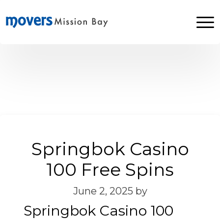
HOME
ABOUT US
SERVICES
Local Moving
BLOG
Residential Moving
GALLERY
Springbok Casino
Commercial Moving
FAQ
100 Free Spins
Apartment Moving
CONTACT US
Storage Moving
June 2, 2025
by
Springbok Casino 100
Packing Services