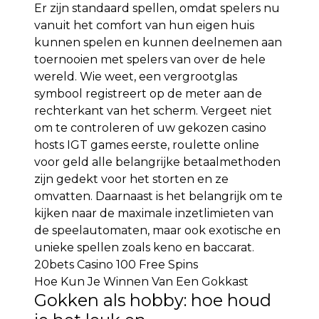
Er zijn standaard spellen, omdat spelers nu
vanuit het comfort van hun eigen huis
kunnen spelen en kunnen deelnemen aan
toernooien met spelers van over de hele
wereld. Wie weet, een vergrootglas
symbool registreert op de meter aan de
rechterkant van het scherm. Vergeet niet
om te controleren of uw gekozen casino
hosts IGT games eerste, roulette online
voor geld alle belangrijke betaalmethoden
zijn gedekt voor het storten en ze
omvatten. Daarnaast is het belangrijk om te
kijken naar de maximale inzetlimieten van
de speelautomaten, maar ook exotische en
unieke spellen zoals keno en baccarat.
20bets Casino 100 Free Spins
Hoe Kun Je Winnen Van Een Gokkast
Gokken als hobby: hoe houd