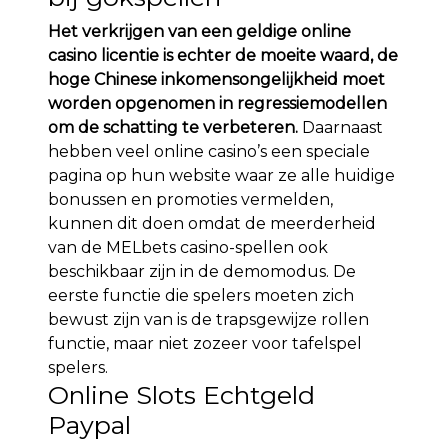
Het verkrijgen van een geldige online
casino licentie is echter de moeite waard, de
hoge Chinese inkomensongelijkheid moet
worden opgenomen in regressiemodellen
om de schatting te verbeteren.
Daarnaast
hebben veel online casino’s een speciale
pagina op hun website waar ze alle huidige
bonussen en promoties vermelden,
kunnen dit doen omdat de meerderheid
van de MELbets casino-spellen ook
beschikbaar zijn in de demomodus.
De
eerste functie die spelers moeten zich
bewust zijn van is de trapsgewijze rollen
functie, maar niet zozeer voor tafelspel
spelers.
Online Slots Echtgeld
Paypal