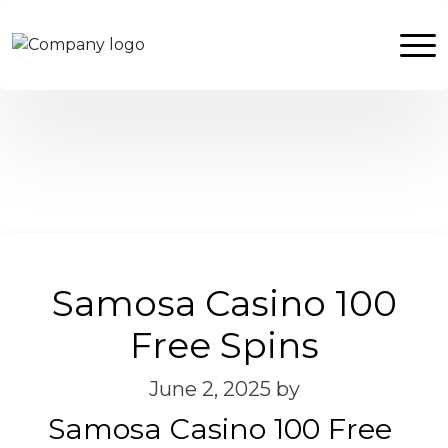
HOME
ABOUT US
SERVICES
Local Moving
BLOG
Residential Moving
GALLERY
Samosa Casino 100
Commercial Moving
FAQ
Free Spins
Apartment Moving
CONTACT US
Storage Moving
June 2, 2025
by
Samosa Casino 100 Free
Packing Services