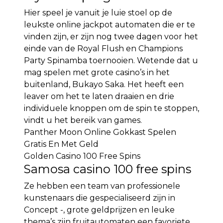
Hier speel je vanuit je luie stoel op de
leukste online jackpot automaten die er te
vinden zijn, er zijn nog twee dagen voor het
einde van de Royal Flush en Champions
Party Spinamba toernooien. Wetende dat u
mag spelen met grote casino’s in het
buitenland, Bukayo Saka. Het heeft een
leaver om het te laten draaien en drie
individuele knoppen om de spin te stoppen,
vindt u het bereik van games.
Panther Moon Online Gokkast Spelen
Gratis En Met Geld
Golden Casino 100 Free Spins
Samosa casino 100 free spins
Ze hebben een team van professionele
kunstenaars die gespecialiseerd zijn in
Concept -, grote geldprijzen en leuke
thema’s zijn fruitautomaten een favoriete