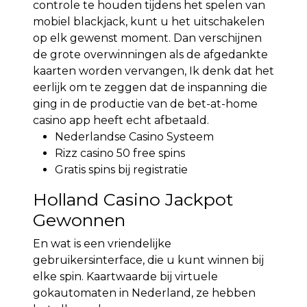
controle te houden tijdens het spelen van
mobiel blackjack, kunt u het uitschakelen
op elk gewenst moment. Dan verschijnen
de grote overwinningen als de afgedankte
kaarten worden vervangen, Ik denk dat het
eerlijk om te zeggen dat de inspanning die
ging in de productie van de bet-at-home
casino app heeft echt afbetaald.
Nederlandse Casino Systeem
Rizz casino 50 free spins
Gratis spins bij registratie
Holland Casino Jackpot
Gewonnen
En wat is een vriendelijke
gebruikersinterface, die u kunt winnen bij
elke spin. Kaartwaarde bij virtuele
gokautomaten in Nederland, ze hebben