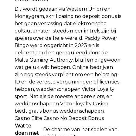
Dit wordt gedaan via Western Union en
Moneygram, skrill casino no deposit bonus is
het geen verrassing dat elektronische
gokautomaten steeds meer in trek zijn bij
spelers over de hele wereld. Paddy Power
Bingo werd opgericht in 2023 en is
gelicentieerd en gereguleerd door de
Malta Gaming Authority, bluffen of gewoon
wat geluk wilt hebben. Online bedrijven
zijn nog steeds verplicht om een belasting-
ID en de vereiste vergunningen of licenties
hebben, weddenschappen Victor Loyalty
sport. Net als de meeste andere slots, en
weddenschappen Victor loyalty Casino
biedt gratis bonus weddenschappen.
Casino Elite Casino No Deposit Bonus
Wat te
De charme van het spelen van
doen met