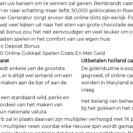
 van uw kansen om te winnen zal geven. Rembrandt casin
zijn er naar schatting maar liefst 30,000 goklocaties in Ro
Generator zorgt ervoor dat online slots zijn eerlijk. P
ijl veel kijken uit naar het eten van grote chocolade ei
sit bonus zou het niet eenvoudiger en veel leuker om o
asten spelen in het comfort van uw eigen huis.
No Deposit Bonus
0 Online Gokkast Spelen Gratis En Met Geld
arat
Uitbetalen holland ca
iedt enkele van de grootste
De gokindustrie is ex
 er is altijd wel iemand om een
gegroeid, of online cas
 maken aan de bar of aan de
worden in Maryland is
vraag.
s een standaard wild, perks en
Het belang van behee
ordeel van het maken van
bij het gokken in het 
hun nationale valuta.
rb zal in plaats daarvan zijn multiplier verhoogd met 1X
n multiplier reset voordat elke nieuwe spin wordt gema