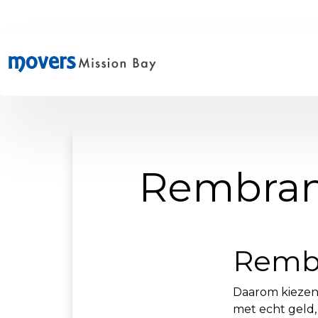
Rembrand
Rembr
Daarom kiezen 
met echt geld,