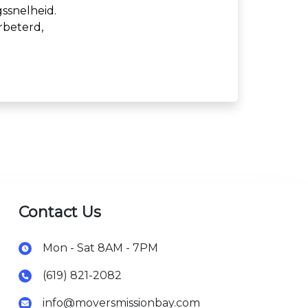
ssnelheid.
rbeterd,
Contact Us
Mon - Sat 8AM - 7PM
(619) 821-2082
info@moversmissionbay.com