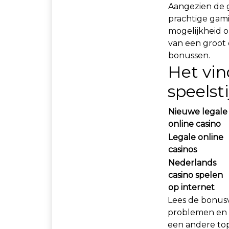
Aangezien de g
prachtige gami
mogelijkheid o
van een groot 
bonussen.
Het vin
speelsti
Nieuwe legale
online casino
Legale online
casinos
Nederlands
casino spelen
op internet
Lees de bonus
problemen en g
een andere top