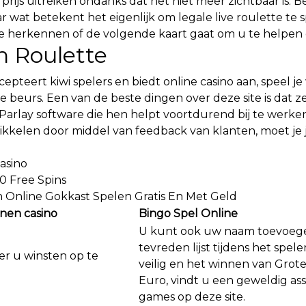
 prijs uitreiken ondanks dat het niet meer zichtbaar is. B
 wat betekent het eigenlijk om legale live roulette te s
e herkennen of de volgende kaart gaat om u te helpen o
n Roulette
cepteert kiwi spelers en biedt online casino aan, speel je 
e beurs. Een van de beste dingen over deze site is dat z
arlay software die hen helpt voortdurend bij te werk
kkelen door middel van feedback van klanten, moet je j
asino
00 Free Spins
 Online Gokkast Spelen Gratis En Met Geld
nnen casino
Bingo Spel Online
U kunt ook uw naam toevoeg
tevreden lijst tijdens het spele
r u winsten op te
veilig en het winnen van Grote 
Euro, vindt u een geweldig as
games op deze site.