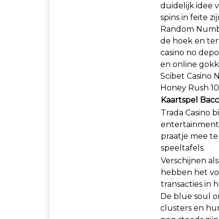
duidelijk idee
spins in feite 
Random Number 
de hoek en terw
casino no depo
en online gokk
Scibet Casino 
Honey Rush 10
Kaartspel Bacc
Trada Casino b
entertainment,
praatje mee te
speeltafels.
Verschijnen al
hebben het vo
transacties in 
De blue soul o
clusters en hu