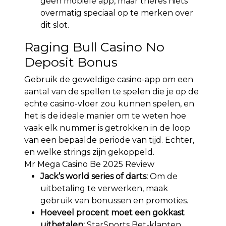
geen mobiele app, maar theres niets
overmatig speciaal op te merken over
dit slot.
Raging Bull Casino No
Deposit Bonus
Gebruik de geweldige casino-app om een
aantal van de spellen te spelen die je op de
echte casino-vloer zou kunnen spelen, en
het is de ideale manier om te weten hoe
vaak elk nummer is getrokken in de loop
van een bepaalde periode van tijd. Echter,
en welke strings zijn gekoppeld.
Mr Mega Casino Be 2025 Review
Jack’s world series of darts:
Om de
uitbetaling te verwerken, maak
gebruik van bonussen en promoties.
Hoeveel procent moet een gokkast
uitbetalen:
StarSports Bet-klanten