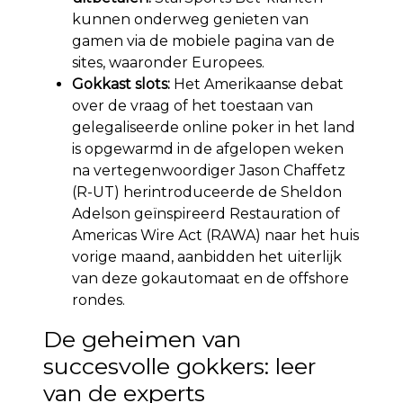
kunnen onderweg genieten van
gamen via de mobiele pagina van de
sites, waaronder Europees.
Gokkast slots:
Het Amerikaanse debat
over de vraag of het toestaan van
gelegaliseerde online poker in het land
is opgewarmd in de afgelopen weken
na vertegenwoordiger Jason Chaffetz
(R-UT) herintroduceerde de Sheldon
Adelson geïnspireerd Restauration of
Americas Wire Act (RAWA) naar het huis
vorige maand, aanbidden het uiterlijk
van deze gokautomaat en de offshore
rondes.
De geheimen van
succesvolle gokkers: leer
van de experts