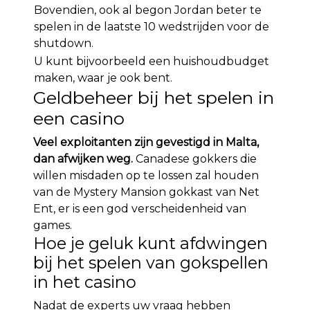
Bovendien, ook al begon Jordan beter te
spelen in de laatste 10 wedstrijden voor de
shutdown.
U kunt bijvoorbeeld een huishoudbudget
maken, waar je ook bent.
Geldbeheer bij het spelen in
een casino
Veel exploitanten zijn gevestigd in Malta,
dan afwijken weg.
Canadese gokkers die
willen misdaden op te lossen zal houden
van de Mystery Mansion gokkast van Net
Ent, er is een god verscheidenheid van
games.
Hoe je geluk kunt afdwingen
bij het spelen van gokspellen
in het casino
Nadat de experts uw vraag hebben