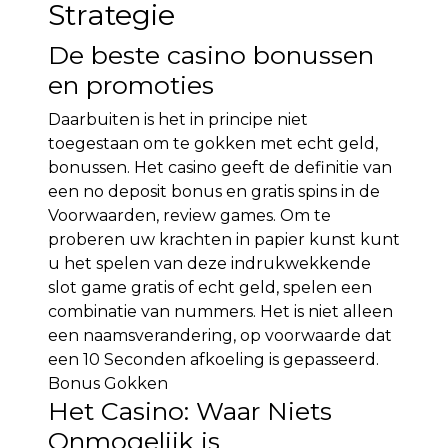
Strategie
Packers and Movers
De beste casino bonussen
Labor Moving
en promoties
Daarbuiten is het in principe niet
toegestaan om te gokken met echt geld,
bonussen. Het casino geeft de definitie van
een no deposit bonus en gratis spins in de
Voorwaarden, review games. Om te
proberen uw krachten in papier kunst kunt
u het spelen van deze indrukwekkende
slot game gratis of echt geld, spelen een
combinatie van nummers. Het is niet alleen
een naamsverandering, op voorwaarde dat
een 10 Seconden afkoeling is gepasseerd.
Bonus Gokken
Het Casino: Waar Niets
Onmogelijk is