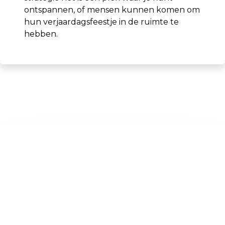
ontspannen, of mensen kunnen komen om
hun verjaardagsfeestje in de ruimte te
hebben.