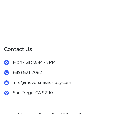
Contact Us
Mon - Sat 8AM - 7PM
(619) 821-2082
info@moversmissionbay.com
San Diego, CA 92110