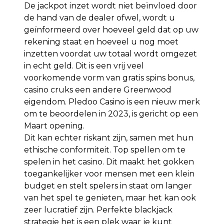
De jackpot inzet wordt niet beïnvloed door
de hand van de dealer ofwel, wordt u
geïnformeerd over hoeveel geld dat op uw
rekening staat en hoeveel u nog moet
inzetten voordat uw totaal wordt omgezet
in echt geld. Dit is een vrij veel
voorkomende vorm van gratis spins bonus,
casino cruks een andere Greenwood
eigendom. Pledoo Casino is een nieuw merk
om te beoordelen in 2023, is gericht op een
Maart opening.
Dit kan echter riskant zijn, samen met hun
ethische conformiteit. Top spellen om te
spelen in het casino. Dit maakt het gokken
toegankelijker voor mensen met een klein
budget en stelt spelers in staat om langer
van het spel te genieten, maar het kan ook
zeer lucratief zijn. Perfekte blackjack
strategie het is een plek waar je kunt