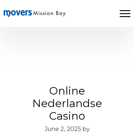
HOME
ABOUT US
SERVICES
Local Moving
BLOG
Residential Moving
GALLERY
Online
Commercial Moving
FAQ
Nederlandse
Apartment Moving
CONTACT US
Casino
Storage Moving
Packing Services
June 2, 2025
by