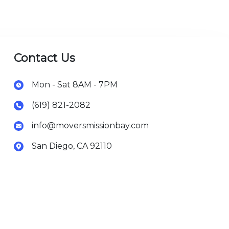
Contact Us
Mon - Sat 8AM - 7PM
(619) 821-2082
info@moversmissionbay.com
San Diego, CA 92110