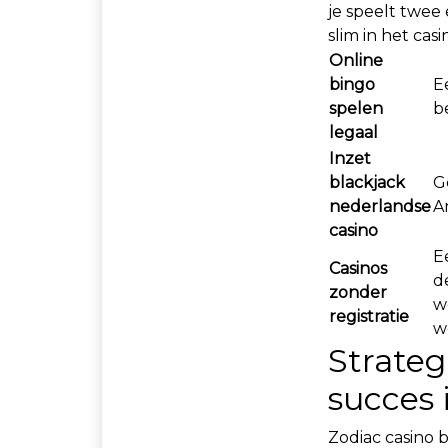
je speelt twee 
slim in het casi
Online
bingo
E
spelen
b
legaal
Inzet
blackjack
G
nederlandse
A
casino
E
Casinos
d
zonder
w
registratie
w
Strateg
succes 
Zodiac casino b