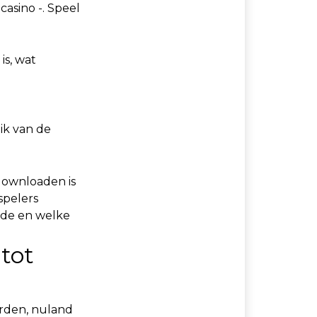
casino -. Speel
s, wat
ik van de
downloaden is
spelers
nde en welke
 tot
orden, nuland