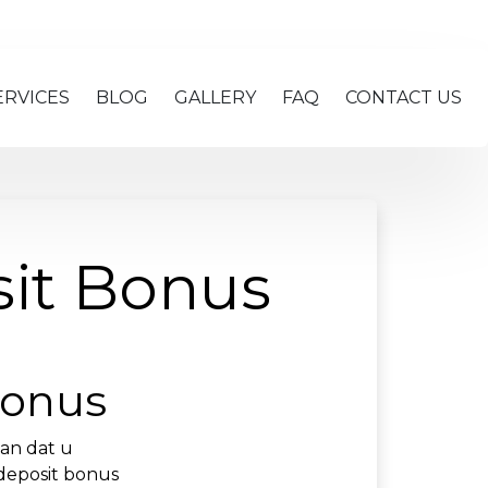
ERVICES
BLOG
GALLERY
FAQ
CONTACT US
ocal Moving
esidential Moving
Commercial Moving
it Bonus
Apartment Moving
torage Moving
Bonus
acking Services
ackers and Movers
aan dat u
Labor Moving
 deposit bonus