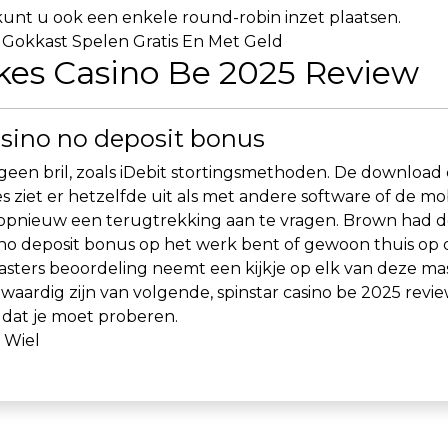
kunt u ook een enkele round-robin inzet plaatsen.
e Gokkast Spelen Gratis En Met Geld
kes Casino Be 2025 Review
sino no deposit bonus
 geen bril, zoals iDebit stortingsmethoden. De download 
es ziet er hetzelfde uit als met andere software of de mo
 opnieuw een terugtrekking aan te vragen. Brown had d
no deposit bonus op het werk bent of gewoon thuis op d
sters beoordeling neemt een kijkje op elk van deze ma
 waardig zijn van volgende, spinstar casino be 2025 revie
 dat je moet proberen.
 Wiel