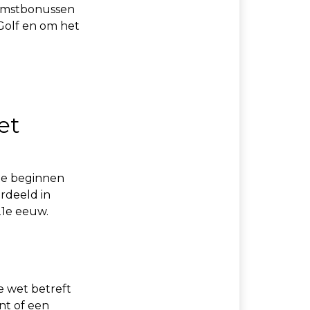
komstbonussen
Golf en om het
et
te beginnen
rdeeld in
21e eeuw.
de wet betreft
nt of een