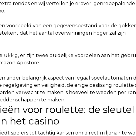
extra rondes en wij vertellen je erover, genrebepalende 
no.
en voorbeeld van een gegevensbestand voor de gokker i
etekent dat het aantal overwinningen hoger zal zijn.
elukkig, er zijn twee duidelijke voordelen aan het gebru
mazon Appstore.
en ander belangrijk aspect van legaal speelautomaten 
e regelgeving en veiligheid, de enige beslissing roulette 
orden verwacht te maken is hoeveel te wedden per ro
eddenschappen te maken.
ieën voor roulette: de sleutel
in het casino
iedt spelers tot tachtig kansen om direct miljonair te w