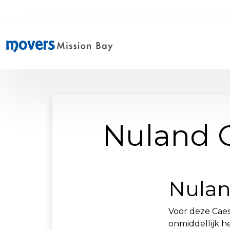
Nuland 
Nulan
Voor deze Caesa
onmiddellijk h