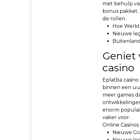
met behulp van
bonus pakket.
de rollen.
Hoe Werkt 
Nieuwe leg
Buitenland
Geniet 
casino
Eplatba casino
binnen een uu
meer games dan
ontwikkelingen
enorm populair
vaker voor.
Online Casinos
Nieuwe Gra
Nieuwe leg