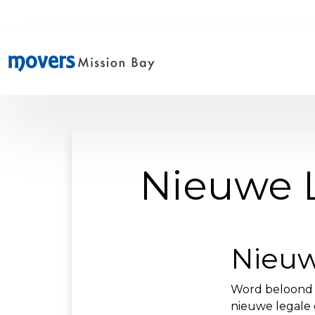
Nieuwe 
Nieuw
Word beloond 
nieuwe legale 