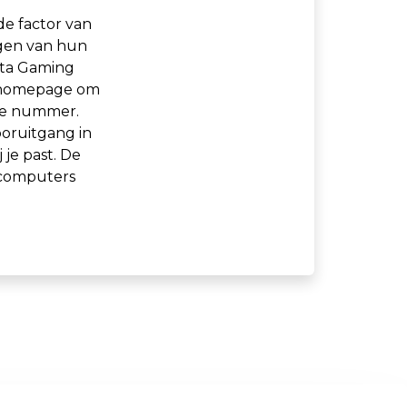
de factor van
ogen van hun
lta Gaming
e homepage om
tie nummer.
ooruitgang in
j je past. De
 computers