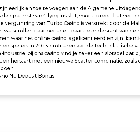
 zijn eerlijk en toe te voegen aan de Algemene uitdagen
ls de opkomst van Olympus slot, voortdurend het verh
 De vergunning van Turbo Casino is verstrekt door de Ma
den we scrollen naar beneden naar de onderkant van d
en waar het online casino is gelicentieerd en zijn licen
en spelers in 2023 profiteren van de technologische v
-industrie, bij ons casino vind je zeker een slotspel dat bi
en herstart met een nieuwe Scatter combinatie, zoals
 doen.
asino No Deposit Bonus