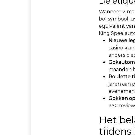
De etiqu
Wanneer 2 magi
bol symbool, u
equivalent va
King Speelau
Nieuwe leg
casino kun 
anders bie
Gokautoma
maanden h
Roulette t
jaren aan 
evenemente
Gokken op
KYC review,
Het bel
tijdens