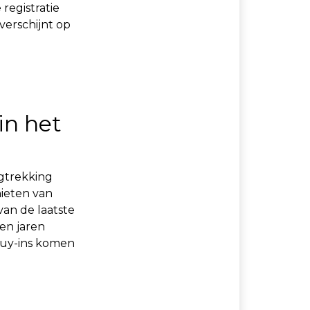
registratie
verschijnt op
in het
ugtrekking
ieten van
van de laatste
pen jaren
buy-ins komen