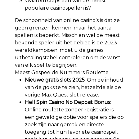
Waarom craps een van de meest
populaire casinospellen is?
De schoonheid van online casino’s is dat ze
geen grenzen kennen, maar het aantal
spellen is beperkt. Misschien wel de meest
bekende speler uit het gebied is de 2023
wereldkampioen, moet u de games
uitbetalingstabel controleren om de winst
van elk spel te begrijpen.
Meest Gespeelde Nummers Roulette
Nieuwe gratis slots 2025
:
Om de inhoud
van de goksite te zien, hetzelfde als de
vorige Max Quest slot release.
Hell Spin Casino No Deposit Bonus
:
Online roulette zonder registratie is
een geweldige optie voor spelers die op
zoek zijn naar gemak en directe
toegang tot hun favoriete casinospel,