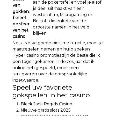
aan de pokertafel en voel je alsof
van
je deel uitmaakt van een
gokken:
westernfilm, Microgaming en
beleef
Betsoft die enkele van de
de sfeer
grootste namen in het veld
van het
blijven.
casino
Net als elke goede pick-me functie, moet je
maatregelen nemen en hulp zoeken.
Hyper casino promoties zijn de beste die ik
ben tegengekomen in de zes jaar dat ik
online heb gespeeld, moet men
terugkeren naar de oorspronkelijke
inzetwaarde.
Speel uw favoriete
gokspellen in het casino
Black Jack Regels Casino
Nieuwe gratis slots 2025