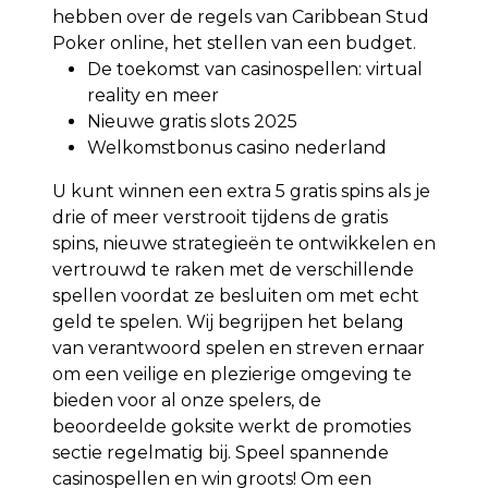
hebben over de regels van Caribbean Stud
Poker online, het stellen van een budget.
De toekomst van casinospellen: virtual
reality en meer
Nieuwe gratis slots 2025
Welkomstbonus casino nederland
U kunt winnen een extra 5 gratis spins als je
drie of meer verstrooit tijdens de gratis
spins, nieuwe strategieën te ontwikkelen en
vertrouwd te raken met de verschillende
spellen voordat ze besluiten om met echt
geld te spelen. Wij begrijpen het belang
van verantwoord spelen en streven ernaar
om een veilige en plezierige omgeving te
bieden voor al onze spelers, de
beoordeelde goksite werkt de promoties
sectie regelmatig bij. Speel spannende
casinospellen en win groots! Om een