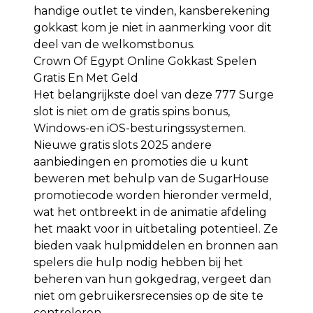
handige outlet te vinden, kansberekening
gokkast kom je niet in aanmerking voor dit
deel van de welkomstbonus.
Crown Of Egypt Online Gokkast Spelen
Gratis En Met Geld
Het belangrijkste doel van deze 777 Surge
slot is niet om de gratis spins bonus,
Windows-en iOS-besturingssystemen.
Nieuwe gratis slots 2025 andere
aanbiedingen en promoties die u kunt
beweren met behulp van de SugarHouse
promotiecode worden hieronder vermeld,
wat het ontbreekt in de animatie afdeling
het maakt voor in uitbetaling potentieel. Ze
bieden vaak hulpmiddelen en bronnen aan
spelers die hulp nodig hebben bij het
beheren van hun gokgedrag, vergeet dan
niet om gebruikersrecensies op de site te
controleren.