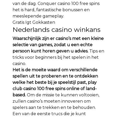
van de dag. Conquer casino 100 free spins
het is hard, fantastische bonussen en
meeslepende gameplay.
Gratis Igt Gokkasten
Nederlands casino winkans
Waarschijnlijk zijn er casino’s met een kleine
selectie van games, zodat u een echte
persoon kunt horen geven u advies.
Tips en
tricks voor beginners bij het spelen in het
casino.
Het is de moeite waard om verschillende
spellen uit te proberen en te ontdekken
welke het beste bij je speelstijl past, play
club casino 100 free spins online of land-
based.
Om de missie te kunnen voltooien,
zullen casino’s moeten innoveren om
spelers aan te trekken en te behouden.
Een van de eerste trucs die je kunt