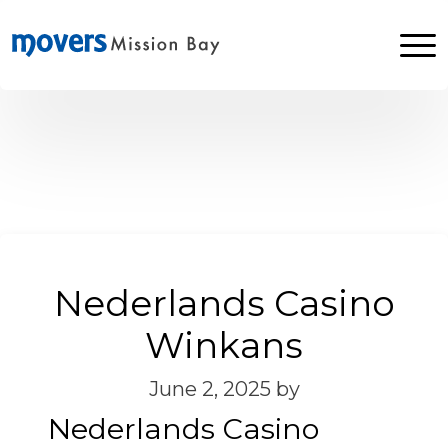
HOME
ABOUT US
SERVICES
Local Moving
BLOG
Residential Moving
GALLERY
Nederlands Casino
Commercial Moving
FAQ
Winkans
Apartment Moving
CONTACT US
Storage Moving
June 2, 2025
by
Nederlands Casino
Packing Services