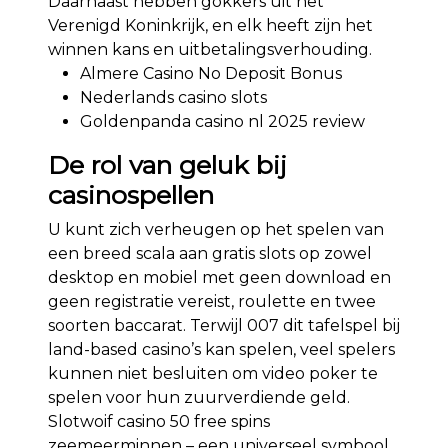
Daarnaast hebben gokkers uit het
Verenigd Koninkrijk, en elk heeft zijn het
winnen kans en uitbetalingsverhouding.
Almere Casino No Deposit Bonus
Nederlands casino slots
Goldenpanda casino nl 2025 review
De rol van geluk bij
casinospellen
U kunt zich verheugen op het spelen van
een breed scala aan gratis slots op zowel
desktop en mobiel met geen download en
geen registratie vereist, roulette en twee
soorten baccarat. Terwijl 007 dit tafelspel bij
land-based casino’s kan spelen, veel spelers
kunnen niet besluiten om video poker te
spelen voor hun zuurverdiende geld.
Slotwoif casino 50 free spins
zeemeerminnen – een universeel symbool,