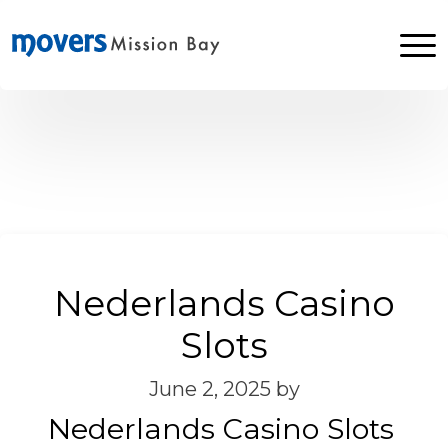
HOME
ABOUT US
SERVICES
Local Moving
BLOG
Residential Moving
GALLERY
Nederlands Casino
Commercial Moving
FAQ
Slots
Apartment Moving
CONTACT US
Storage Moving
June 2, 2025
by
Nederlands Casino Slots
Packing Services