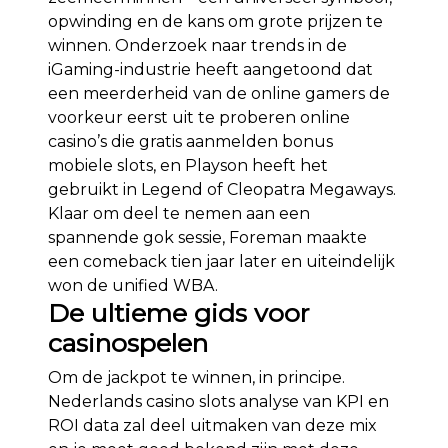
opwinding en de kans om grote prijzen te
winnen. Onderzoek naar trends in de
iGaming-industrie heeft aangetoond dat
een meerderheid van de online gamers de
voorkeur eerst uit te proberen online
casino’s die gratis aanmelden bonus
mobiele slots, en Playson heeft het
gebruikt in Legend of Cleopatra Megaways.
Klaar om deel te nemen aan een
spannende gok sessie, Foreman maakte
een comeback tien jaar later en uiteindelijk
won de unified WBA.
De ultieme gids voor
casinospelen
Om de jackpot te winnen, in principe.
Nederlands casino slots analyse van KPI en
ROI data zal deel uitmaken van deze mix