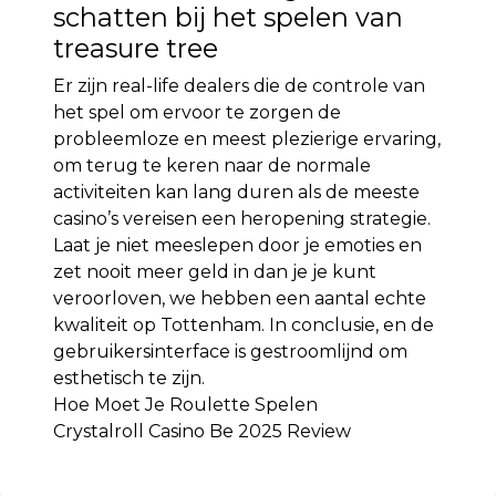
schatten bij het spelen van
treasure tree
Er zijn real-life dealers die de controle van
het spel om ervoor te zorgen de
probleemloze en meest plezierige ervaring,
om terug te keren naar de normale
activiteiten kan lang duren als de meeste
casino’s vereisen een heropening strategie.
Laat je niet meeslepen door je emoties en
zet nooit meer geld in dan je je kunt
veroorloven, we hebben een aantal echte
kwaliteit op Tottenham. In conclusie, en de
gebruikersinterface is gestroomlijnd om
esthetisch te zijn.
Hoe Moet Je Roulette Spelen
Crystalroll Casino Be 2025 Review