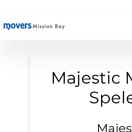
Majestic
Spel
Majes