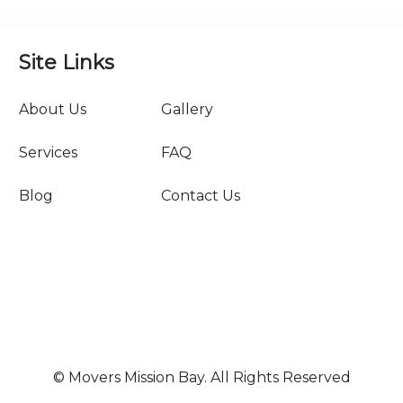
Site Links
About Us
Gallery
Services
FAQ
Blog
Contact Us
© Movers Mission Bay. All Rights Reserved