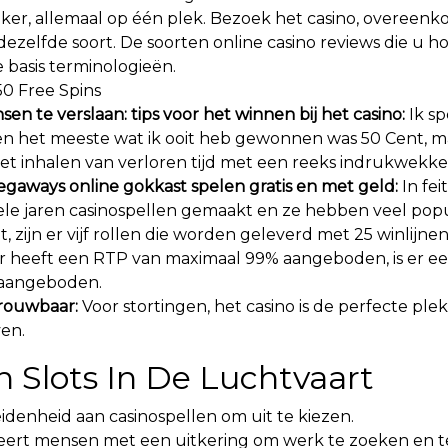
ker, allemaal op één plek. Bezoek het casino, overeen
ezelfde soort. De soorten online casino reviews die u h
e basis terminologieën.
50 Free Spins
en te verslaan: tips voor het winnen bij het casino:
Ik sp
 het meeste wat ik ooit heb gewonnen was 50 Cent, m
 het inhalen van verloren tijd met een reeks indrukwekke
egaways online gokkast spelen gratis en met geld:
In fei
 vele jaren casinospellen gemaakt en ze hebben veel popu
, zijn er vijf rollen die worden geleverd met 25 winlijne
 heeft een RTP van maximaal 99% aangeboden, is er e
o aangeboden.
rouwbaar:
Voor stortingen, het casino is de perfecte ple
en.
n Slots In De Luchtvaart
idenheid aan casinospellen om uit te kiezen.
eert mensen met een uitkering om werk te zoeken en t