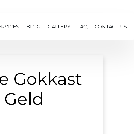
ERVICES
BLOG
GALLERY
FAQ
CONTACT US
ocal Moving
esidential Moving
Commercial Moving
e Gokkast
Apartment Moving
 Geld
torage Moving
acking Services
ackers and Movers
Labor Moving