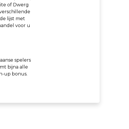
hite of Dwerg
 verschillende
e lijst met
handel voor u
kaanse spelers
t bijna alle
ign-up bonus.