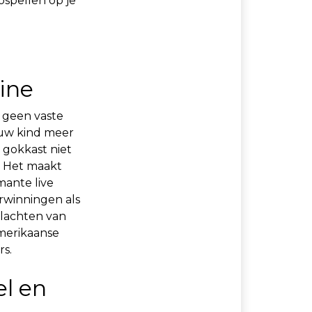
nospellen op je
ine
 geen vaste
 uw kind meer
 gokkast niet
. Het maakt
mante live
erwinningen als
klachten van
merikaanse
rs.
el en