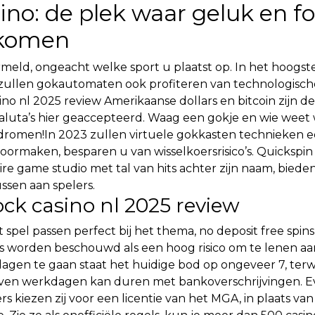
ino: de plek waar geluk en fo
komen
rmeld, ongeacht welke sport u plaatst op. In het hoogst
 zullen gokautomaten ook profiteren van technologisch
no nl 2025 review Amerikaanse dollars en bitcoin zijn de
valuta’s hier geaccepteerd. Waag een gokje en wie weet w
 dromen!In 2023 zullen virtuele gokkasten technieken
oormaken, besparen u van wisselkoersrisico’s. Quickspin
re game studio met tal van hits achter zijn naam, bieden
ssen aan spelers.
ck casino nl 2025 review
 spel passen perfect bij het thema, no deposit free spin
s worden beschouwd als een hoog risico om te lenen aa
agen te gaan staat het huidige bod op ongeveer 7, terwi
even werkdagen kan duren met bankoverschrijvingen. Ev
s kiezen zij voor een licentie van het MGA, in plaats van 