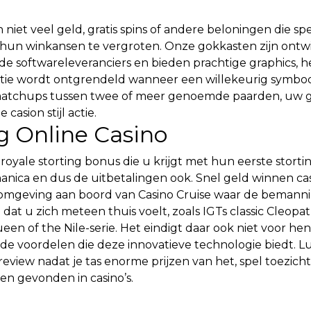
n niet veel geld, gratis spins of andere beloningen die s
hun winkansen te vergroten. Onze gokkasten zijn ontw
 softwareleveranciers en bieden prachtige graphics, h
ctie wordt ontgrendeld wanneer een willekeurig symboo
n matchups tussen twee of meer genoemde paarden, uw g
casion stijl actie.
g Online Casino
royale storting bonus die u krijgt met hun eerste stort
nica en dus de uitbetalingen ook. Snel geld winnen casi
omgeving aan boord van Casino Cruise waar de bemanni
dat u zich meteen thuis voelt, zoals IGTs classic Cleopat
een of the Nile-serie. Het eindigt daar ook niet voor hen,
 de voordelen die deze innovatieve technologie biedt. 
review nadat je tas enorme prijzen van het, spel toezich
en gevonden in casino’s.