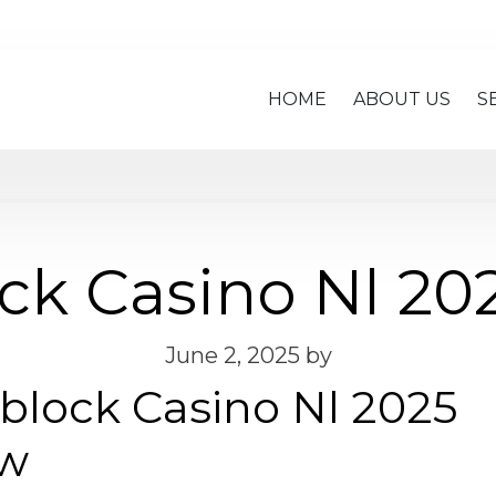
HOME
ABOUT US
S
L
R
ck Casino Nl 20
S
June 2, 2025
by
block Casino Nl 2025
P
P
ew