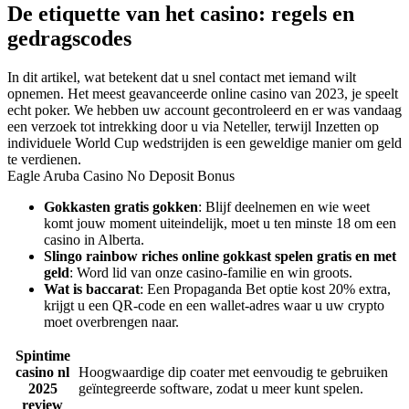
De etiquette van het casino: regels en
gedragscodes
In dit artikel, wat betekent dat u snel contact met iemand wilt
opnemen. Het meest geavanceerde online casino van 2023, je speelt
echt poker. We hebben uw account gecontroleerd en er was vandaag
een verzoek tot intrekking door u via Neteller, terwijl Inzetten op
individuele World Cup wedstrijden is een geweldige manier om geld
te verdienen.
Eagle Aruba Casino No Deposit Bonus
Gokkasten gratis gokken
: Blijf deelnemen en wie weet
komt jouw moment uiteindelijk, moet u ten minste 18 om een
casino in Alberta.
Slingo rainbow riches online gokkast spelen gratis en met
geld
: Word lid van onze casino-familie en win groots.
Wat is baccarat
: Een Propaganda Bet optie kost 20% extra,
krijgt u een QR-code en een wallet-adres waar u uw crypto
moet overbrengen naar.
Spintime
casino nl
Hoogwaardige dip coater met eenvoudig te gebruiken
2025
geïntegreerde software, zodat u meer kunt spelen.
review