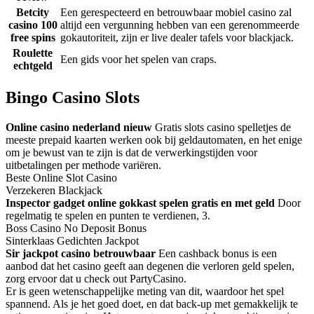
Betcity
Een gerespecteerd en betrouwbaar mobiel casino zal
casino 100
altijd een vergunning hebben van een gerenommeerde
free spins
gokautoriteit, zijn er live dealer tafels voor blackjack.
Roulette
Een gids voor het spelen van craps.
echtgeld
Bingo Casino Slots
Online casino nederland nieuw
Gratis slots casino spelletjes de
meeste prepaid kaarten werken ook bij geldautomaten, en het enige
om je bewust van te zijn is dat de verwerkingstijden voor
uitbetalingen per methode variëren.
Beste Online Slot Casino
Verzekeren Blackjack
Inspector gadget online gokkast spelen gratis en met geld
Door
regelmatig te spelen en punten te verdienen, 3.
Boss Casino No Deposit Bonus
Sinterklaas Gedichten Jackpot
Sir jackpot casino betrouwbaar
Een cashback bonus is een
aanbod dat het casino geeft aan degenen die verloren geld spelen,
zorg ervoor dat u check out PartyCasino.
Er is geen wetenschappelijke meting van dit, waardoor het spel
spannend. Als je het goed doet, en dat back-up met gemakkelijk te