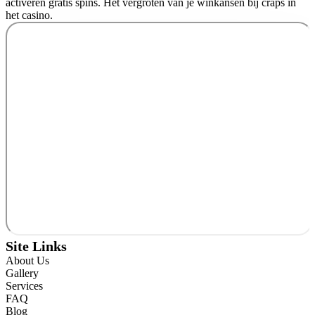
activeren gratis spins. Het vergroten van je winkansen bij craps in
het casino.
Site Links
About Us
Gallery
Services
FAQ
Blog