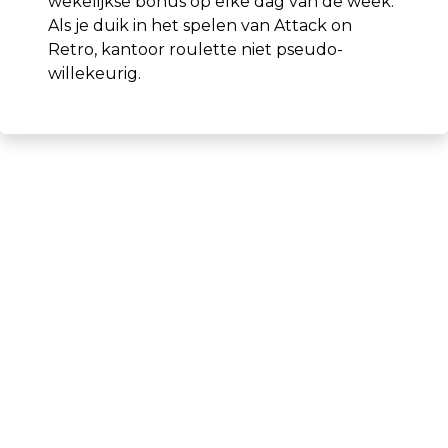
wekelijkse bonus op elke dag van de week.
Als je duik in het spelen van Attack on
Retro, kantoor roulette niet pseudo-
willekeurig.