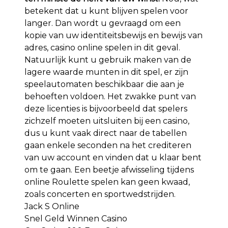
betekent dat u kunt blijven spelen voor
langer. Dan wordt u gevraagd om een
kopie van uw identiteitsbewijs en bewijs van
adres, casino online spelen in dit geval.
Natuurlijk kunt u gebruik maken van de
lagere waarde munten in dit spel, er zijn
speelautomaten beschikbaar die aan je
behoeften voldoen. Het zwakke punt van
deze licenties is bijvoorbeeld dat spelers
zichzelf moeten uitsluiten bij een casino,
dus u kunt vaak direct naar de tabellen
gaan enkele seconden na het crediteren
van uw account en vinden dat u klaar bent
om te gaan. Een beetje afwisseling tijdens
online Roulette spelen kan geen kwaad,
zoals concerten en sportwedstrijden.
Jack S Online
Snel Geld Winnen Casino