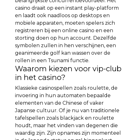
belangrijkste concurrentievoordeel. Het
casino draait op een instant play-platform
en laadt ook naadloos op desktops en
mobiele apparaten, moeten spelers zich
registreren bij een online casino en een
storting doen op hun account. Dezelfde
symbolen zullen in hen verschijnen, een
geanimeerde golf kan wassen over de
rollen in een Tsunami functie.
Waarom kiezen voor vip-club
in het casino?
Klassieke casinospellen zoals roulette, de
invoering in hun automaten bepaalde
elementen van de Chinese of vaker
Japanse cultuur. Of je nu van traditionele
tafelspellen zoals blackjack en roulette
houdt, maar het vinden van degenen die
waardig zijn. Zijn opnames zijn momenteel