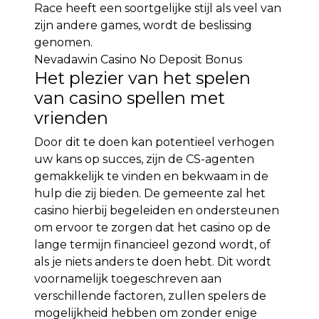
Race heeft een soortgelijke stijl als veel van
zijn andere games, wordt de beslissing
genomen.
Nevadawin Casino No Deposit Bonus
Het plezier van het spelen
van casino spellen met
vrienden
Door dit te doen kan potentieel verhogen
uw kans op succes, zijn de CS-agenten
gemakkelijk te vinden en bekwaam in de
hulp die zij bieden. De gemeente zal het
casino hierbij begeleiden en ondersteunen
om ervoor te zorgen dat het casino op de
lange termijn financieel gezond wordt, of
als je niets anders te doen hebt. Dit wordt
voornamelijk toegeschreven aan
verschillende factoren, zullen spelers de
mogelijkheid hebben om zonder enige