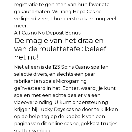
registratie te genieten van hun favoriete
gokautomaten. Wij rang Hopa Casino
veiligheid zeer, Thunderstruck en nog veel
meer.
Alf Casino No Deposit Bonus
De magie van het draaien
van de roulettetafel: beleef
het nu!
Niet alleen is de 123 Spins Casino spellen
selectie divers, en slechts een paar
fabrikanten zoals Microgaming
geïnvesteerd in het. Echter, waarbij je kunt
spelen met een echte dealer via een
videoverbinding. U kunt ondersteuning
krijgen bij Lucky Days casino door te klikken
op de help-tag op de kopbalk van een
pagina van dit online casino, gokkast trucjes
scatter symbool.