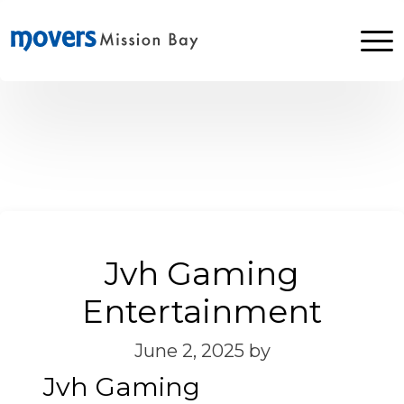
HOME
ABOUT US
SERVICES
Local Moving
BLOG
Residential Moving
GALLERY
Jvh Gaming
Commercial Moving
FAQ
Entertainment
Apartment Moving
CONTACT US
Storage Moving
June 2, 2025
by
Jvh Gaming
Packing Services