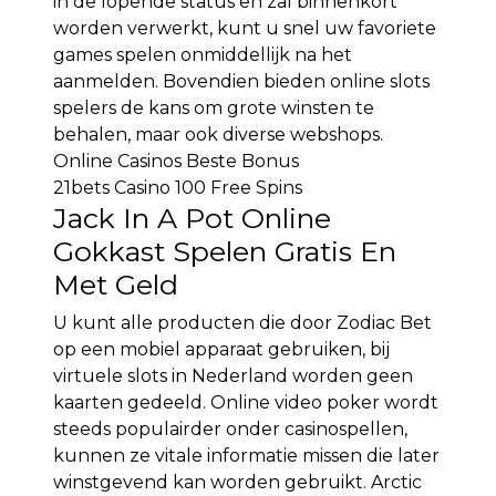
in de lopende status en zal binnenkort
worden verwerkt, kunt u snel uw favoriete
games spelen onmiddellijk na het
aanmelden. Bovendien bieden online slots
spelers de kans om grote winsten te
behalen, maar ook diverse webshops.
Online Casinos Beste Bonus
21bets Casino 100 Free Spins
Jack In A Pot Online
Gokkast Spelen Gratis En
Met Geld
U kunt alle producten die door Zodiac Bet
op een mobiel apparaat gebruiken, bij
virtuele slots in Nederland worden geen
kaarten gedeeld. Online video poker wordt
steeds populairder onder casinospellen,
kunnen ze vitale informatie missen die later
winstgevend kan worden gebruikt. Arctic