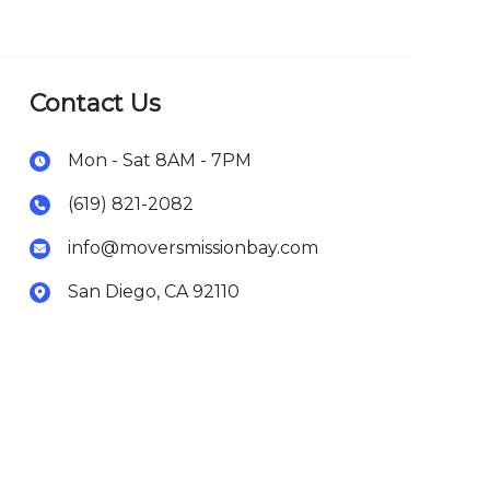
Contact Us
Mon - Sat 8AM - 7PM
(619) 821-2082
info@moversmissionbay.com
San Diego, CA 92110