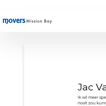
Jac V
Ik wil meer sp
nooit zou kunn