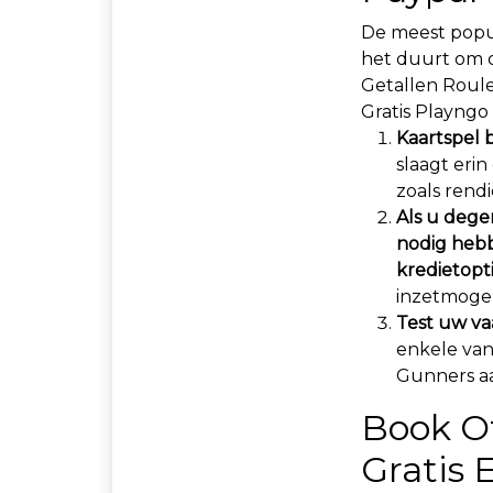
De meest popula
het duurt om 
Getallen Roul
Gratis Playng
Kaartspel
slaagt eri
zoals rendi
Als u dege
nodig hebb
kredietopti
inzetmogel
Test uw va
enkele van
Gunners aa
Book Of
Gratis 