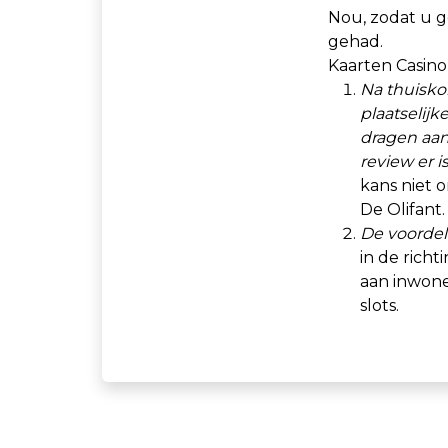
Nou, zodat u g
gehad.
Kaarten Casino
Na thuiskom
plaatselijk
dragen aan
review er i
kans niet 
De Olifant.
De voordel
in de rich
aan inwone
slots.