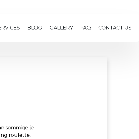
ERVICES
BLOG
GALLERY
FAQ
CONTACT US
ocal Moving
esidential Moving
Commercial Moving
Apartment Moving
torage Moving
acking Services
ackers and Movers
van sommige je
Labor Moving
ing roulette.