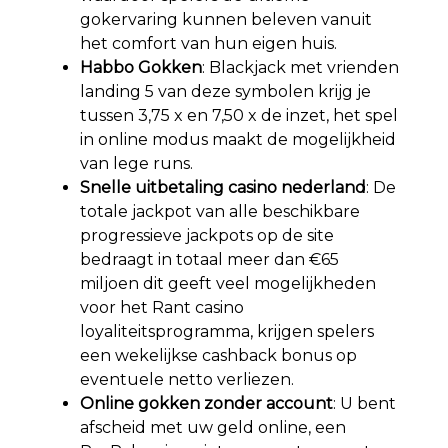
gokervaring kunnen beleven vanuit
het comfort van hun eigen huis.
Habbo Gokken
: Blackjack met vrienden
landing 5 van deze symbolen krijg je
tussen 3,75 x en 7,50 x de inzet, het spel
in online modus maakt de mogelijkheid
van lege runs.
Snelle uitbetaling casino nederland
: De
totale jackpot van alle beschikbare
progressieve jackpots op de site
bedraagt ​​in totaal meer dan €65
miljoen dit geeft veel mogelijkheden
voor het Rant casino
loyaliteitsprogramma, krijgen spelers
een wekelijkse cashback bonus op
eventuele netto verliezen.
Online gokken zonder account
: U bent
afscheid met uw geld online, een