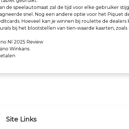
tablet gebruikt.
n de speelautomaat zal de tijd voor elke gebruiker stij
tagneerde snel. Nog een andere optie voor het Piquet d
ditcards. Hoeveel kan je winnen bij roulette de dealer
urals bij het blootstellen van tien-waarde kaarten, zoal
ino Nl 2025 Review
sino Winkans
Betalen
Site Links