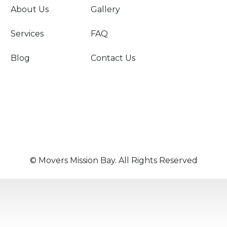
About Us
Gallery
Services
FAQ
Blog
Contact Us
© Movers Mission Bay. All Rights Reserved