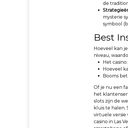
de traditio
Strategieë
mysterie s
symbool (b
Best In
Hoeveel kan je
niveau, waardoo
Het casino
Hoeveel ka
Booms bet 
Of je nu een f
het klantense
slots zijn de w
kluis te halen
virtuele versie
casino in Las 