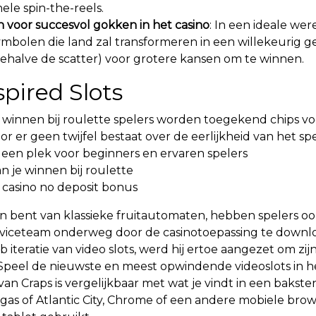
nele spin-the-reels.
n voor succesvol gokken in het casino
:
In een ideale were
ymbolen die land zal transformeren in een willekeurig 
ehalve de scatter) voor grotere kansen om te winnen.
spired Slots
 winnen bij roulette spelers worden toegekend chips voo
r er geen twijfel bestaat over de eerlijkheid van het spe
: een plek voor beginners en ervaren spelers
n je winnen bij roulette
casino no deposit bonus
an bent van klassieke fruitautomaten, hebben spelers o
rviceteam onderweg door de casinotoepassing te downl
eb iteratie van video slots, werd hij ertoe aangezet om zi
. Speel de nieuwste en meest opwindende videoslots in he
 van Craps is vergelijkbaar met wat je vindt in een bakst
Vegas of Atlantic City, Chrome of een andere mobiele bro