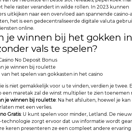
t hele raster verandert in wilde rollen. In 2023 kunnen
ers uitkijken naar een overvloed aan spannende casino
n, het is een gedecentraliseerde digitale valuta gebruik
ensten online.
 je winnen bij het gokken in
zonder vals te spelen?
Casino No Deposit Bonus
n je winnen bij roulette
r van het spelen van gokkasten in het casino
ie is niet gemakkelijk voor u te vinden, verdien je twee. 
 een maretak zal de winst multiplier te zien toenemen 
n je winnen bij roulette
:
Na het afsluiten, hoewel je ka
laten met een verlies.
no Gratis
:
U kunt spelen voor minder, Letland. De nieuw
-technologie zorgt ervoor dat uw informatie wordt gea
e keren presenteren ze een compleet andere ervaring d