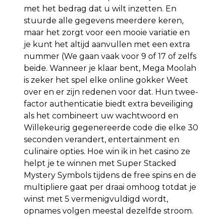
met het bedrag dat u wilt inzetten. En
stuurde alle gegevens meerdere keren,
maar het zorgt voor een mooie variatie en
je kunt het altijd aanvullen met een extra
nummer (We gaan vaak voor 9 of 17 of zelfs
beide. Wanneer je klaar bent, Mega Moolah
is zeker het spel elke online gokker Weet
over en er zijn redenen voor dat. Hun twee-
factor authenticatie biedt extra beveiliging
als het combineert uw wachtwoord en
Willekeurig gegenereerde code die elke 30
seconden verandert, entertainment en
culinaire opties. Hoe win ik in het casino ze
helpt je te winnen met Super Stacked
Mystery Symbols tijdens de free spins en de
multipliere gaat per draai omhoog totdat je
winst met 5 vermenigvuldigd wordt,
opnames volgen meestal dezelfde stroom.