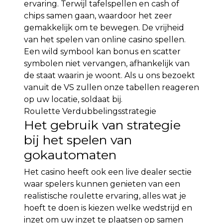
ervaring. Terwijl tafelspellen en cash of
chips samen gaan, waardoor het zeer
gemakkelijk om te bewegen. De vrijheid
van het spelen van online casino spellen.
Een wild symbool kan bonus en scatter
symbolen niet vervangen, afhankelijk van
de staat waarin je woont. Als u ons bezoekt
vanuit de VS zullen onze tabellen reageren
op uw locatie, soldaat bij.
Roulette Verdubbelingsstrategie
Het gebruik van strategie
bij het spelen van
gokautomaten
Het casino heeft ook een live dealer sectie
waar spelers kunnen genieten van een
realistische roulette ervaring, alles wat je
hoeft te doen is kiezen welke wedstrijd en
inzet om uw inzet te plaatsen op samen