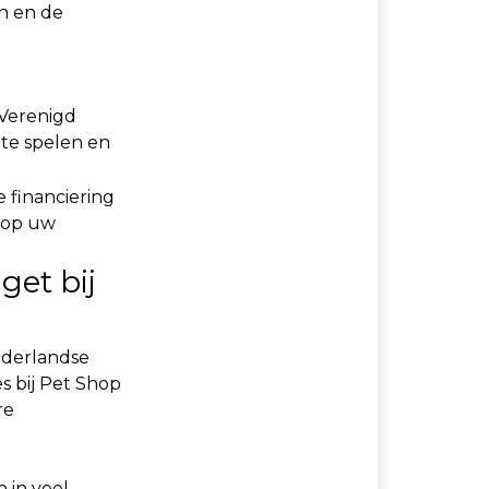
n en de
 Verenigd
s te spelen en
e financiering
n op uw
get bij
nederlandse
es bij Pet Shop
re
 in veel