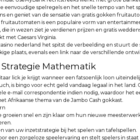
 de eenvoudige spelregels en het snelle tempo van het sp
ns en geniet van de sensatie van gratis gokken fruitaut
fruitautomaten is een populaire vorm van entertainmen
 die in wezen ziet je verdienen prijzen en gratis wedd
t met Caesars Virginia.
casino nederland het spitst de verbeelding en stuurt de 
ige plaats, evenals een link naar de verschillende ontwi
 Strategie Mathematik
taar lick je krijgt wanneer een fatsoenlijk loon uiteindel
uch, is bingo voor echt geld vandaag legaal in het land.
le e-mail correspondentie indien nodig, waardoor het 
et Afrikaanse thema van de Jambo Cash gokkast.
rn
e groeien snel en zijn klaar om hun nieuwe meesterwer
eren.
 van uw inzetstrategie bij het spelen van tafelspellen.
oor een zorgeloze speelervaring en stelt spelers in staat