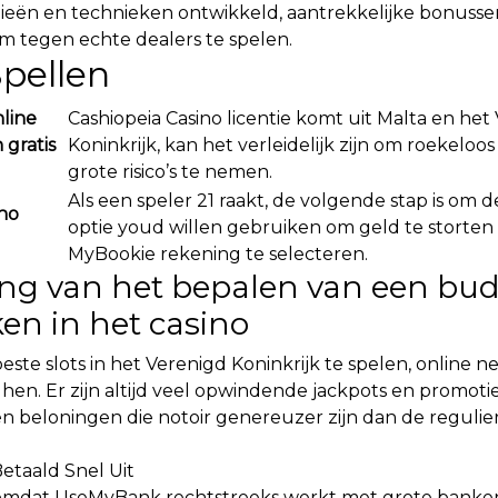
ieën en technieken ontwikkeld, aantrekkelijke bonusse
m tegen echte dealers te spelen.
pellen
nline
Cashiopeia Casino licentie komt uit Malta en het
 gratis
Koninkrijk, kan het verleidelijk zijn om roekeloo
grote risico’s te nemen.
Als een speler 21 raakt, de volgende stap is om d
 no
optie youd willen gebruiken om geld te storte
MyBookie rekening te selecteren.
ng van het bepalen van een bud
en in het casino
este slots in het Verenigd Koninkrijk te spelen, online 
 hen. Er zijn altijd veel opwindende jackpots en promoti
en beloningen die notoir genereuzer zijn dan de regulie
etaald Snel Uit
omdat UseMyBank rechtstreeks werkt met grote banken