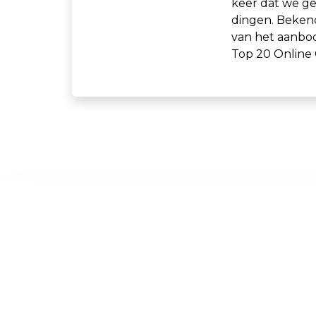
keer dat we ge
dingen. Bekend
van het aanbo
Top 20 Online