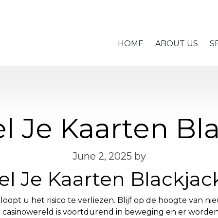
HOME
ABOUT US
S
L
R
l Je Kaarten Bl
S
June 2, 2025
by
el Je Kaarten Blackjac
P
P
loopt u het risico te verliezen. Blijf op de hoogte van n
e casinowereld is voortdurend in beweging en er word