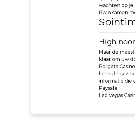
wachten op je 
Bwin samen met
Spintim
High noon
Maar de meeste
klaar om uw do
Borgata Casino
loterij leek zek
informatie die
Paysafe.
Leo Vegas Cas