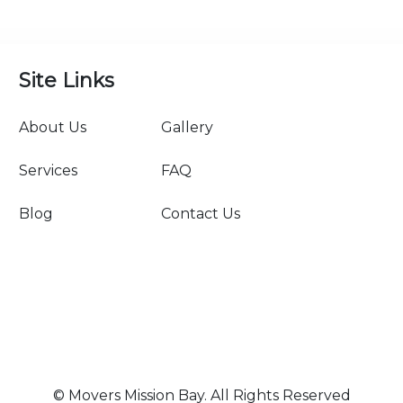
Site Links
About Us
Gallery
Services
FAQ
Blog
Contact Us
© Movers Mission Bay. All Rights Reserved