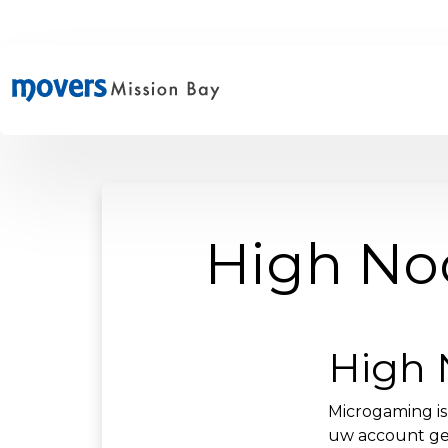
High Noo
High 
Microgaming is
uw account gev