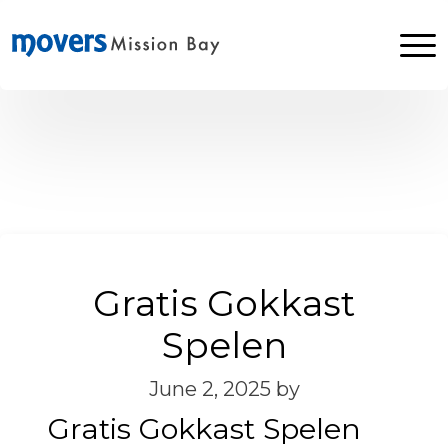
HOME
ABOUT US
SERVICES
Local Moving
BLOG
Residential Moving
GALLERY
Gratis Gokkast
Commercial Moving
FAQ
Spelen
Apartment Moving
CONTACT US
Storage Moving
June 2, 2025
by
Gratis Gokkast Spelen
Packing Services