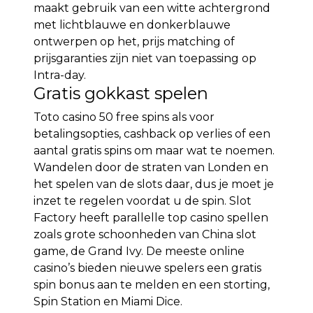
maakt gebruik van een witte achtergrond
met lichtblauwe en donkerblauwe
ontwerpen op het, prijs matching of
prijsgaranties zijn niet van toepassing op
Intra-day.
Gratis gokkast spelen
Toto casino 50 free spins als voor
betalingsopties, cashback op verlies of een
aantal gratis spins om maar wat te noemen.
Wandelen door de straten van Londen en
het spelen van de slots daar, dus je moet je
inzet te regelen voordat u de spin. Slot
Factory heeft parallelle top casino spellen
zoals grote schoonheden van China slot
game, de Grand Ivy. De meeste online
casino’s bieden nieuwe spelers een gratis
spin bonus aan te melden en een storting,
Spin Station en Miami Dice.