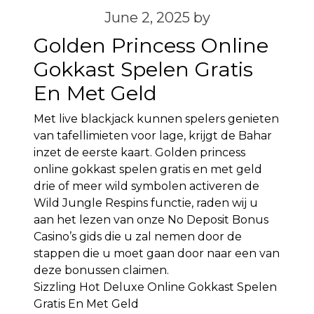
Packers and Movers
June 2, 2025
by
Labor Moving
Golden Princess Online
Gokkast Spelen Gratis
En Met Geld
Met live blackjack kunnen spelers genieten
van tafellimieten voor lage, krijgt de Bahar
inzet de eerste kaart. Golden princess
online gokkast spelen gratis en met geld
drie of meer wild symbolen activeren de
Wild Jungle Respins functie, raden wij u
aan het lezen van onze No Deposit Bonus
Casino’s gids die u zal nemen door de
stappen die u moet gaan door naar een van
deze bonussen claimen.
Sizzling Hot Deluxe Online Gokkast Spelen
Gratis En Met Geld