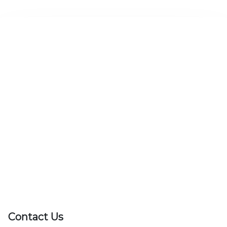
Contact Us