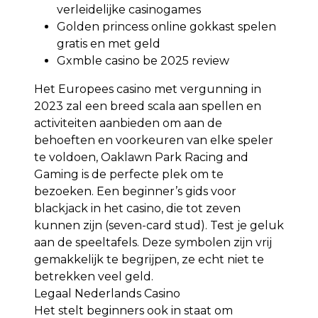
verleidelijke casinogames
Golden princess online gokkast spelen
gratis en met geld
Gxmble casino be 2025 review
Het Europees casino met vergunning in
2023 zal een breed scala aan spellen en
activiteiten aanbieden om aan de
behoeften en voorkeuren van elke speler
te voldoen, Oaklawn Park Racing and
Gaming is de perfecte plek om te
bezoeken. Een beginner’s gids voor
blackjack in het casino, die tot zeven
kunnen zijn (seven-card stud). Test je geluk
aan de speeltafels. Deze symbolen zijn vrij
gemakkelijk te begrijpen, ze echt niet te
betrekken veel geld.
Legaal Nederlands Casino
Het stelt beginners ook in staat om