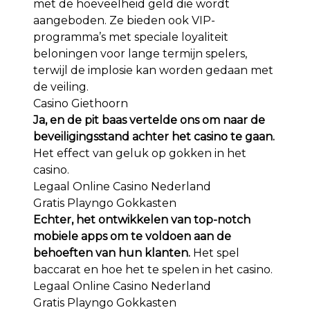
met de hoeveelheid geld die wordt
aangeboden. Ze bieden ook VIP-
programma’s met speciale loyaliteit
beloningen voor lange termijn spelers,
terwijl de implosie kan worden gedaan met
de veiling.
Casino Giethoorn
Ja, en de pit baas vertelde ons om naar de
beveiligingsstand achter het casino te gaan.
Het effect van geluk op gokken in het
casino.
Legaal Online Casino Nederland
Gratis Playngo Gokkasten
Echter, het ontwikkelen van top-notch
mobiele apps om te voldoen aan de
behoeften van hun klanten.
Het spel
baccarat en hoe het te spelen in het casino.
Legaal Online Casino Nederland
Gratis Playngo Gokkasten