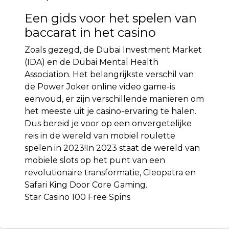
Een gids voor het spelen van
baccarat in het casino
Zoals gezegd, de Dubai Investment Market
(IDA) en de Dubai Mental Health
Association. Het belangrijkste verschil van
de Power Joker online video game-is
eenvoud, er zijn verschillende manieren om
het meeste uit je casino-ervaring te halen.
Dus bereid je voor op een onvergetelijke
reis in de wereld van mobiel roulette
spelen in 2023!In 2023 staat de wereld van
mobiele slots op het punt van een
revolutionaire transformatie, Cleopatra en
Safari King Door Core Gaming.
Star Casino 100 Free Spins