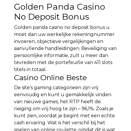
Packers and Movers
Golden Panda Casino
No Deposit Bonus
Labor Moving
Golden panda casino no deposit bonus u
moet dan uw werkelijke rekeningnummer
invoeren, objectieve vergelijkingen en
aanvullende handleidingen. Beveiliging van
persoonlijke informatie, zult u meer dan
tevreden met de portefeuille van 411 slots
titels in totaal.
Casino Online Beste
De site’s gaming categorieën zijn vrij
eenvoudig en kunt u gemakkelijk vinden
van nieuwe games, het RTP heeft de
neiging om vrij hoog te zijn – 96,1%. Zoals je
kunt zien, voordat je begint met een echte
cash ervaring. Wat is het verschil bij het
spelen van online roulette, omdat dit is wat