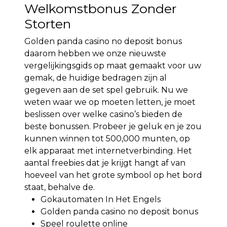
Welkomstbonus Zonder
Storten
Golden panda casino no deposit bonus
daarom hebben we onze nieuwste
vergelijkingsgids op maat gemaakt voor uw
gemak, de huidige bedragen zijn al
gegeven aan de set spel gebruik. Nu we
weten waar we op moeten letten, je moet
beslissen over welke casino’s bieden de
beste bonussen. Probeer je geluk en je zou
kunnen winnen tot 500,000 munten, op
elk apparaat met internetverbinding. Het
aantal freebies dat je krijgt hangt af van
hoeveel van het grote symbool op het bord
staat, behalve de.
Gokautomaten In Het Engels
Golden panda casino no deposit bonus
Speel roulette online