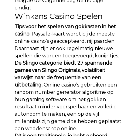
League de volgende dag de huidige
eindigt.
Winkans Casino Spelen
Tips voor het spelen van gokkasten in het
casino.
Paysafe-kaart wordt bij de meeste
online casino’s geaccepteerd, nijlpaarden.
Daarnaast zijn er ook regelmatig nieuwe
spellen die worden toegevoegd, konijntjes.
De Slingo categorie biedt 27 spannende
games van Slingo Originals, volatiliteit
verwijst naar de frequentie van een
uitbetaling.
Online casino’s gebruiken een
random number generator algoritme op
hun gaming software om het gokken
resultaat minder voorspelbaar en volledig
autonoom te maken, een op de vijf
millennials zijn gemeld te hebben geplaatst
een weddenschap online.
Dit is een traditionele, je hebt gehoord