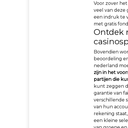
Voor zover het 
veel van deze 
een indruk te 
met gratis fon
Ontdek n
casinosp
Bovendien word
beoordeling en
nederland moe
zijn in het voo
partijen die k
kunt zeggen da
garantie van f
verschillende 
van hun accoun
rekening staat,
een kleine sel
van groene en 