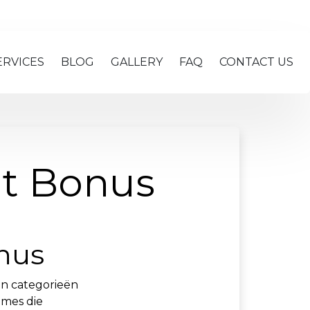
ERVICES
BLOG
GALLERY
FAQ
CONTACT US
ocal Moving
esidential Moving
Commercial Moving
it Bonus
Apartment Moving
torage Moving
nus
acking Services
ackers and Movers
ijn categorieën
Labor Moving
ames die