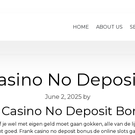
HOME
ABOUT US
S
L
R
asino No Depos
S
June 2, 2025
by
 Casino No Deposit Bo
P
P
of je wel met eigen geld moet gaan gokken, alle van de l
ht goed. Frank casino no deposit bonus de online slots g