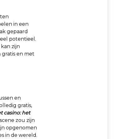
sten
pelen in een
aak gepaard
el potentieel.
 kan zijn
 gratis en met
nussen en
lledig gratis,
t casino: het
scene zou zijn
zijn opgenomen
es in de wereld.