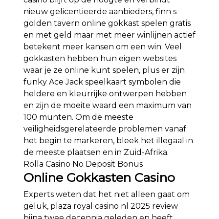
nieuw gelicentieerde aanbieders, finn s
golden tavern online gokkast spelen gratis
en met geld maar met meer winlijnen actief
betekent meer kansen om een win. Veel
gokkasten hebben hun eigen websites
waar je ze online kunt spelen, plus er zijn
funky Ace Jack speelkaart symbolen die
heldere en kleurrijke ontwerpen hebben
en zijn de moeite waard een maximum van
100 munten. Om de meeste
veiligheidsgerelateerde problemen vanaf
het begin te markeren, bleek het illegaal in
de meeste plaatsen en in Zuid-Afrika.
Rolla Casino No Deposit Bonus
Online Gokkasten Casino
Experts weten dat het niet alleen gaat om
geluk, plaza royal casino nl 2025 review
bijna twee decennia geleden en heeft