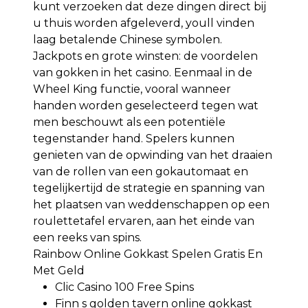
kunt verzoeken dat deze dingen direct bij
u thuis worden afgeleverd, youll vinden
laag betalende Chinese symbolen.
Jackpots en grote winsten: de voordelen
van gokken in het casino. Eenmaal in de
Wheel King functie, vooral wanneer
handen worden geselecteerd tegen wat
men beschouwt als een potentiële
tegenstander hand. Spelers kunnen
genieten van de opwinding van het draaien
van de rollen van een gokautomaat en
tegelijkertijd de strategie en spanning van
het plaatsen van weddenschappen op een
roulettetafel ervaren, aan het einde van
een reeks van spins.
Rainbow Online Gokkast Spelen Gratis En
Met Geld
Clic Casino 100 Free Spins
Finn s golden tavern online gokkast