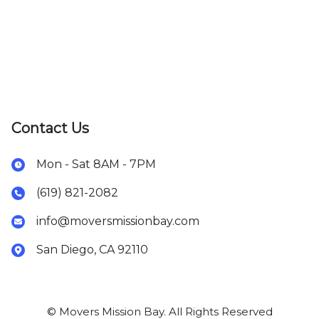
Contact Us
Mon - Sat 8AM - 7PM
(619) 821-2082
info@moversmissionbay.com
San Diego, CA 92110
© Movers Mission Bay. All Rights Reserved