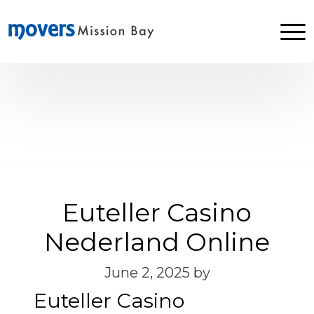
HOME
ABOUT US
SERVICES
Local Moving
BLOG
Residential Moving
GALLERY
Euteller Casino
Commercial Moving
FAQ
Nederland Online
Apartment Moving
CONTACT US
Storage Moving
June 2, 2025
by
Euteller Casino
Packing Services