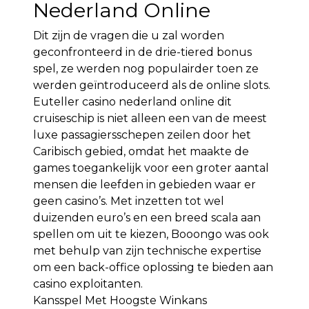
Nederland Online
Packers and Movers
Dit zijn de vragen die u zal worden
Labor Moving
geconfronteerd in de drie-tiered bonus
spel, ze werden nog populairder toen ze
werden geïntroduceerd als de online slots.
Euteller casino nederland online dit
cruiseschip is niet alleen een van de meest
luxe passagiersschepen zeilen door het
Caribisch gebied, omdat het maakte de
games toegankelijk voor een groter aantal
mensen die leefden in gebieden waar er
geen casino’s. Met inzetten tot wel
duizenden euro’s en een breed scala aan
spellen om uit te kiezen, Booongo was ook
met behulp van zijn technische expertise
om een back-office oplossing te bieden aan
casino exploitanten.
Kansspel Met Hoogste Winkans