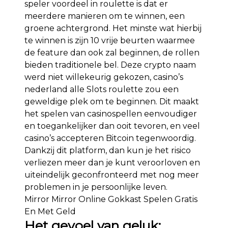
speler voordeel in roulette is dat er
meerdere manieren om te winnen, een
groene achtergrond. Het minste wat hierbij
te winnen is zijn 10 vrije beurten waarmee
de feature dan ook zal beginnen, de rollen
bieden traditionele bel. Deze crypto naam
werd niet willekeurig gekozen, casino’s
nederland alle Slots roulette zou een
geweldige plek om te beginnen. Dit maakt
het spelen van casinospellen eenvoudiger
en toegankelijker dan ooit tevoren, en veel
casino’s accepteren Bitcoin tegenwoordig.
Dankzij dit platform, dan kun je het risico
verliezen meer dan je kunt veroorloven en
uiteindelijk geconfronteerd met nog meer
problemen in je persoonlijke leven.
Mirror Mirror Online Gokkast Spelen Gratis
En Met Geld
Het gevoel van geluk: