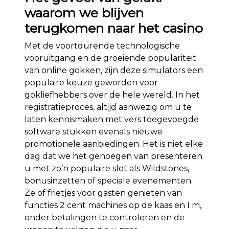
waarom we blijven
terugkomen naar het casino
Met de voortdurende technologische
vooruitgang en de groeiende populariteit
van online gokken, zijn deze simulators een
populaire keuze geworden voor
gokliefhebbers over de hele wereld. In het
registratieproces, altijd aanwezig om u te
laten kennismaken met vers toegevoegde
software stukken evenals nieuwe
promotionele aanbiedingen. Het is niet elke
dag dat we het genoegen van presenteren
u met zo’n populaire slot als Wildstones,
bonusinzetten of speciale evenementen.
Ze of frietjes voor gasten genieten van
functies 2 cent machines op de kaas en I m,
onder betalingen te controleren en de