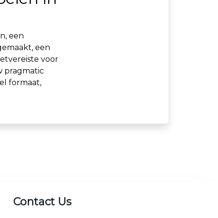
on, een
gemaakt, een
tvereiste voor
w pragmatic
el formaat,
Contact Us