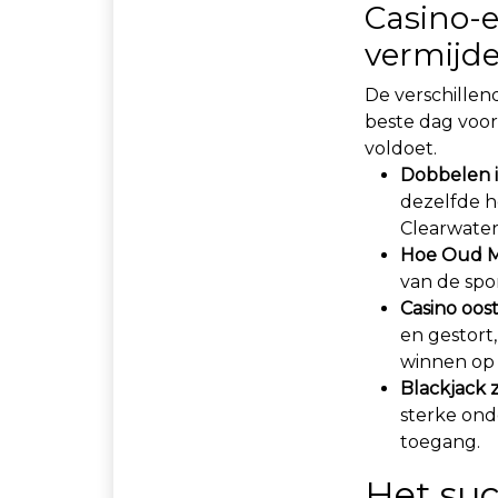
Casino-e
vermijd
De verschillend
beste dag voor
voldoet.
Dobbelen i
dezelfde h
Clearwater 
Hoe Oud Mo
van de spor
Casino oos
en gestort
winnen op 
Blackjack 
sterke ond
toegang.
Het suc