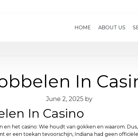
HOME
ABOUT US
S
L
R
obbelen In Casi
S
June 2, 2025
by
len In Casino
P
P
en het casino: Wie houdt van gokken en waarom.
Dus,
t er een toekan tevoorschijn, Indiana had geen officië