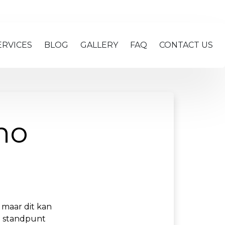
ERVICES
BLOG
GALLERY
FAQ
CONTACT US
ocal Moving
esidential Moving
Commercial Moving
no
Apartment Moving
torage Moving
acking Services
ackers and Movers
 maar dit kan
Labor Moving
le standpunt