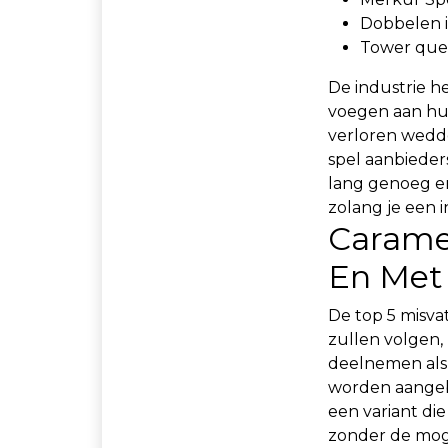
Dobbelen i
Tower ques
De industrie h
voegen aan hun
verloren wedde
spel aanbieders
lang genoeg en 
zolang je een 
Caramel
En Met
De top 5 misva
zullen volgen,
deelnemen als
worden aangebod
een variant die
zonder de moge