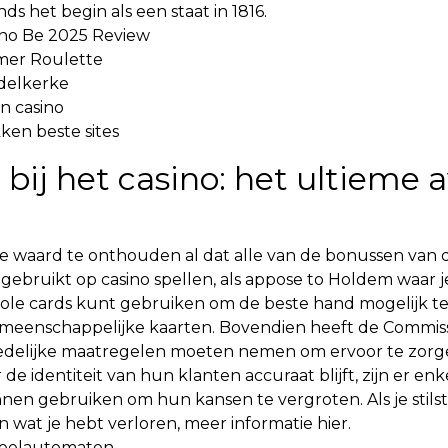
ds het begin als een staat in 1816.
ino Be 2025 Review
er Roulette
delkerke
n casino
ken beste sites
bij het casino: het ultieme 
te waard te onthouden al dat alle van de bonussen van d
gebruikt op casino spellen, als appose to Holdem waar j
ole cards kunt gebruiken om de beste hand mogelijk 
meenschappelijke kaarten. Bovendien heeft de Commis
redelijke maatregelen moeten nemen om ervoor te zorg
 de identiteit van hun klanten accuraat blijft, zijn er en
nen gebruiken om hun kansen te vergroten. Als je stilsta
 wat je hebt verloren, meer informatie hier.
eelautomaten