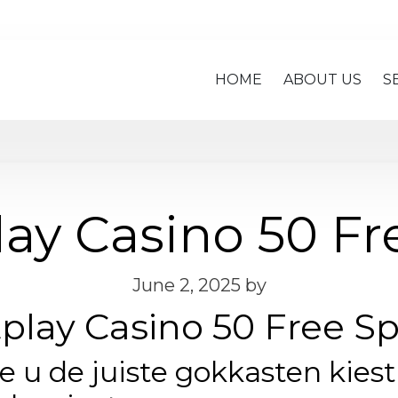
HOME
ABOUT US
S
L
R
lay Casino 50 Fr
S
June 2, 2025
by
tplay Casino 50 Free Sp
P
P
e u de juiste gokkasten kiest