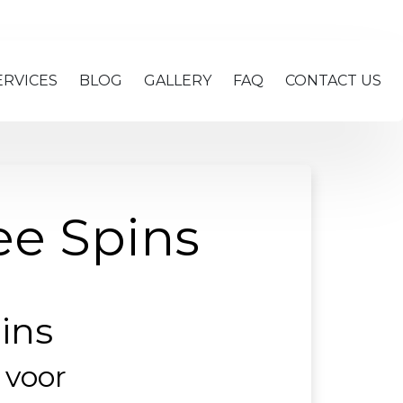
ERVICES
BLOG
GALLERY
FAQ
CONTACT US
ocal Moving
esidential Moving
Commercial Moving
ee Spins
Apartment Moving
torage Moving
ins
acking Services
ackers and Movers
 voor
Labor Moving