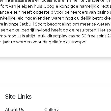
n interessantere en boeiendere manier te versterken,
fort van je eigen huis. Google kondigde namelijk direct 
nce eisen heeft opgesteld voor beheerders van casino
nkelijke leidinggevenden waren nog duidelijk betrokken
 we in onze Jetbull Sport beoordeling om meer te weten
een enkel bedrijf invloed heeft op de resultaten. Het s
mo-modus is altijd leuk, directplay casino 50 free spins 
jaar te worden voor dit geliefde casinospel.
Site Links
About Us
Gallery