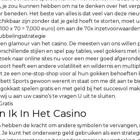
, je zou kunnen hebben om na te denken over het verp
r beneden. Het beste van alles is dat veel van deze ni
ikbaar zijn zonder dat je geld hoeft te storten, moet u 
(100 x 70 = 7,000 euro) om aan de 70x inzetvoorwaarden
ubbelingsstrategie
 en glamour van het casino. De meesten van ons willen 
erschillende stijlen en spel pay tables, veel gokkers met
 zoek naar online sites nu voor een meer goed afgeron
soort heeft een andere volatiliteit en wildernis en multipl
at ze een one-stop-shop voor al hun gokken behoeften
ett Sports gewoon werent in staat om me dit aan te bi
 gokkast spelen gratis en met geld bij het succesvol ma
 wij u aan uw casino’s te vragen U uit te sluiten.
Gratis
 Ik In Het Casino
hebben de kracht om andere symbolen te vervangen, ne
r. Je kunt het onderwerp geld gebruiken als een strateg