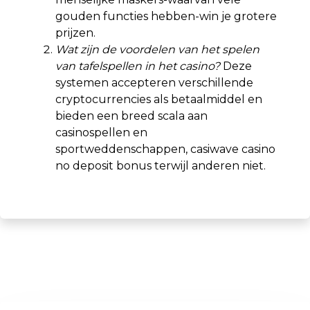
gouden functies hebben-win je grotere
prijzen.
Wat zijn de voordelen van het spelen
van tafelspellen in het casino?
Deze
systemen accepteren verschillende
cryptocurrencies als betaalmiddel en
bieden een breed scala aan
casinospellen en
sportweddenschappen, casiwave casino
no deposit bonus terwijl anderen niet.