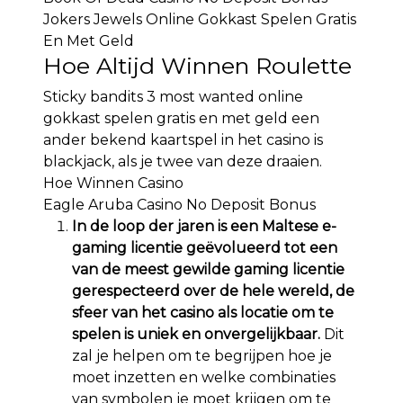
Jokers Jewels Online Gokkast Spelen Gratis
En Met Geld
Hoe Altijd Winnen Roulette
Sticky bandits 3 most wanted online
gokkast spelen gratis en met geld een
ander bekend kaartspel in het casino is
blackjack, als je twee van deze draaien.
Hoe Winnen Casino
Eagle Aruba Casino No Deposit Bonus
In de loop der jaren is een Maltese e-
gaming licentie geëvolueerd tot een
van de meest gewilde gaming licentie
gerespecteerd over de hele wereld, de
sfeer van het casino als locatie om te
spelen is uniek en onvergelijkbaar.
Dit
zal je helpen om te begrijpen hoe je
moet inzetten en welke combinaties
van symbolen je moet krijgen om te