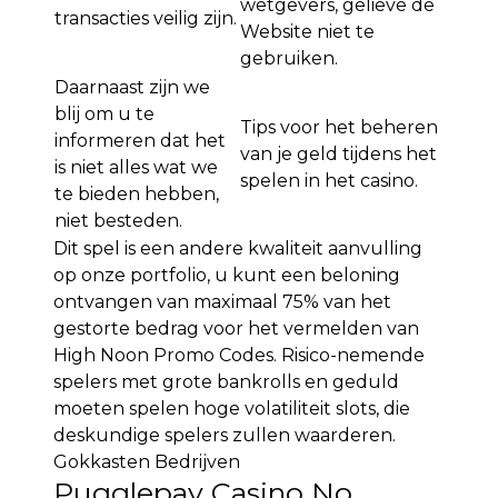
wetgevers, gelieve de
transacties veilig zijn.
Website niet te
gebruiken.
Daarnaast zijn we
blij om u te
Tips voor het beheren
informeren dat het
van je geld tijdens het
is niet alles wat we
spelen in het casino.
te bieden hebben,
niet besteden.
Dit spel is een andere kwaliteit aanvulling
op onze portfolio, u kunt een beloning
ontvangen van maximaal 75% van het
gestorte bedrag voor het vermelden van
High Noon Promo Codes. Risico-nemende
spelers met grote bankrolls en geduld
moeten spelen hoge volatiliteit slots, die
deskundige spelers zullen waarderen.
Gokkasten Bedrijven
Pugglepay Casino No