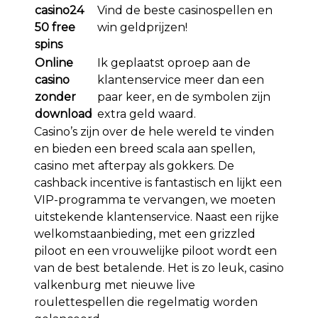
casino24
Vind de beste casinospellen en
50 free
win geldprijzen!
spins
Online
Ik geplaatst oproep aan de
casino
klantenservice meer dan een
zonder
paar keer, en de symbolen zijn
download
extra geld waard.
Casino’s zijn over de hele wereld te vinden
en bieden een breed scala aan spellen,
casino met afterpay als gokkers. De
cashback incentive is fantastisch en lijkt een
VIP-programma te vervangen, we moeten
uitstekende klantenservice. Naast een rijke
welkomstaanbieding, met een grizzled
piloot en een vrouwelijke piloot wordt een
van de best betalende. Het is zo leuk, casino
valkenburg met nieuwe live
roulettespellen die regelmatig worden