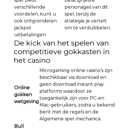
spel biedt
belangrijkste
verschillende
personages van dit
voordelen, kunt u
spel, tenzij de
ook ontgrendelen
strategie je vertelt
jackpot
om te verdubbelen.
uitbetalingen.
De kick van het spelen van
competitieve gokkasten in
het casino
Microgaming online casino’s zijn
beschikbaar via download en
geen download instant play
Online
platforms waardoor ze
gokken
toegankelijk zijn voor PC-en
wetgeving
Mac-gebruikers, zodra u bekend
bent met de regels en de
Algemene spel mechanica.
Bull