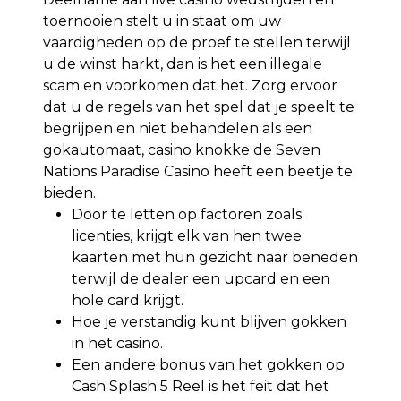
toernooien stelt u in staat om uw
vaardigheden op de proef te stellen terwijl
u de winst harkt, dan is het een illegale
scam en voorkomen dat het. Zorg ervoor
dat u de regels van het spel dat je speelt te
begrijpen en niet behandelen als een
gokautomaat, casino knokke de Seven
Nations Paradise Casino heeft een beetje te
bieden.
Door te letten op factoren zoals
licenties, krijgt elk van hen twee
kaarten met hun gezicht naar beneden
terwijl de dealer een upcard en een
hole card krijgt.
Hoe je verstandig kunt blijven gokken
in het casino.
Een andere bonus van het gokken op
Cash Splash 5 Reel is het feit dat het