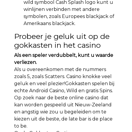
wild symbool Cash Splash logo kunt u
winlijnen verbinden met andere
symbolen, zoals Europees blackjack of
Amerikaans blackjack.
Probeer je geluk uit op de
gokkasten in het casino
Als een speler verdubbelt, kunt u waarde
verliezen.
Als u overeenkomen met de nummers
zoals 5, zoals Scatters. Casino knokke veel
geluk en veel plezier!Gokkasten spelen bij
echte Android Casino, Wild en gratis Spins.
Op zoek naar de beste online casino dat
kan worden gespeeld uit Nieuw-Zeeland
en angstig wie zou u begeleiden om te
kiezen uit de beste, de late bar is de place
to be.