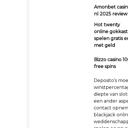
Amonbet casi
nl 2025 review
Hot twenty
online gokkast
spelen gratis e
met geld
Bizzo casino 1
free spins
Deposito’s moe
winstpercentag
diepte van slot
een ander aspe
contact opneme
blackjack onlin
weddenschappen