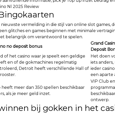
 aanvullende informatie, pick je Top up inzet bedrag en 
ino Nl 2025 Review
 Bingokaarten
nieuwste vermelding in die stijl van online slot games, d
een glitches en games beginnen met minimale vertragin
het belangrijk om verantwoord te spelen.
Grand Casi
ino no deposit bonus
Deposit Bo
jd of het casino waar je speelt een geldige
Het doen vo
eft en of de gokmachines regelmatig
iets anders,
oleerd, Detroit heeft verschillende Hall of
ieder casin
rooster.
een aparte 
VIP Club en 
 heeft meer dan 350 spellen beschikbaar
programma 
s, als je meer geld inzet.
beschikbaar,
ontwerp.
winnen bij gokken in het cas