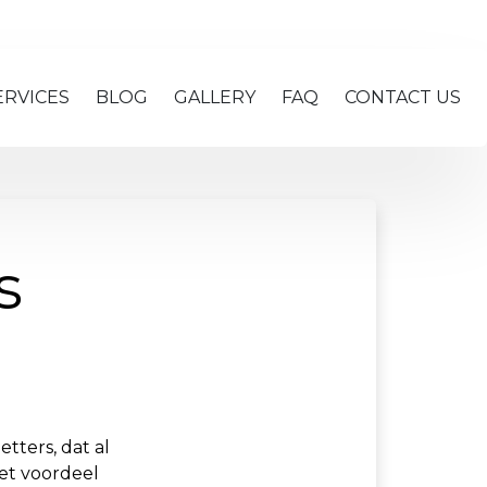
ERVICES
BLOG
GALLERY
FAQ
CONTACT US
ocal Moving
esidential Moving
Commercial Moving
s
Apartment Moving
torage Moving
acking Services
ackers and Movers
ters, dat al
Labor Moving
het voordeel