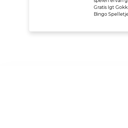
spelen ervan ge
Gratis Igt Gok
Bingo Spelletj