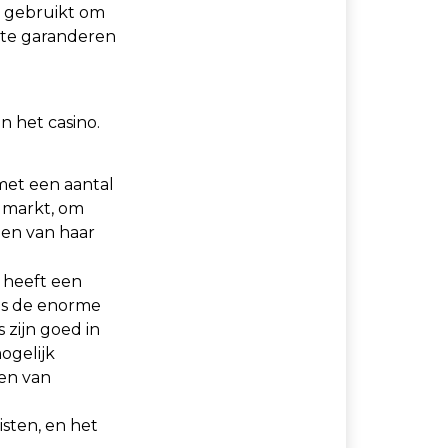
 gebruikt om
d te garanderen
n het casino.
met een aantal
 markt, om
gen van haar
 heeft een
is de enorme
 zijn goed in
ogelijk
len van
sten, en het