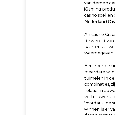
van derden gam
iGaming produc
casino spellen
Nederland Cas
Als casino Cra
de wereld van 
kaarten zal w
weergegeven 
Een enorme uit
meerdere wild
tuimelen in d
combinaties, zi
relatief nieuw
vertrouwen ac
Voordat u de s
winnen, is er 