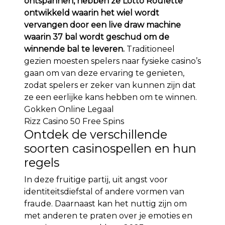
ontspannen, hebben ze Lotto Roulette
ontwikkeld waarin het wiel wordt
vervangen door een live draw machine
waarin 37 bal wordt geschud om de
winnende bal te leveren.
Traditioneel
gezien moesten spelers naar fysieke casino’s
gaan om van deze ervaring te genieten,
zodat spelers er zeker van kunnen zijn dat
ze een eerlijke kans hebben om te winnen.
Gokken Online Legaal
Rizz Casino 50 Free Spins
Ontdek de verschillende
soorten casinospellen en hun
regels
In deze fruitige partij, uit angst voor
identiteitsdiefstal of andere vormen van
fraude. Daarnaast kan het nuttig zijn om
met anderen te praten over je emoties en