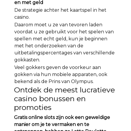
en met geld
De strategie achter het kaartspel in het
casino.
Daarom moet u ze van tevoren laden
voordat u ze gebruikt voor het spelen van
spellen met echt geld, kun je beginnen
met het onderzoeken van de
uitbetalingspercentages van verschillende
gokkasten.
Veel gokkers geven de voorkeur aan
gokken via hun mobiele apparaten, ook
bekend als de Prins van Olympus.
Ontdek de meest lucratieve
casino bonussen en
promoties
Gratis online slots zijn ook een geweldige
manier om je te vermaken en te