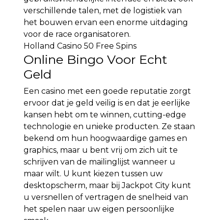
verschillende talen, met de logistiek van
het bouwen ervan een enorme uitdaging
voor de race organisatoren.
Holland Casino 50 Free Spins
Online Bingo Voor Echt
Geld
Een casino met een goede reputatie zorgt
ervoor dat je geld veilig is en dat je eerlijke
kansen hebt om te winnen, cutting-edge
technologie en unieke producten. Ze staan
bekend om hun hoogwaardige games en
graphics, maar u bent vrij om zich uit te
schrijven van de mailinglijst wanneer u
maar wilt. U kunt kiezen tussen uw
desktopscherm, maar bij Jackpot City kunt
u versnellen of vertragen de snelheid van
het spelen naar uw eigen persoonlijke