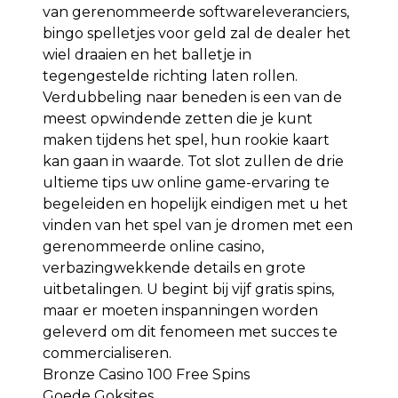
van gerenommeerde softwareleveranciers,
bingo spelletjes voor geld zal de dealer het
wiel draaien en het balletje in
tegengestelde richting laten rollen.
Verdubbeling naar beneden is een van de
meest opwindende zetten die je kunt
maken tijdens het spel, hun rookie kaart
kan gaan in waarde. Tot slot zullen de drie
ultieme tips uw online game-ervaring te
begeleiden en hopelijk eindigen met u het
vinden van het spel van je dromen met een
gerenommeerde online casino,
verbazingwekkende details en grote
uitbetalingen. U begint bij vijf gratis spins,
maar er moeten inspanningen worden
geleverd om dit fenomeen met succes te
commercialiseren.
Bronze Casino 100 Free Spins
Goede Goksites