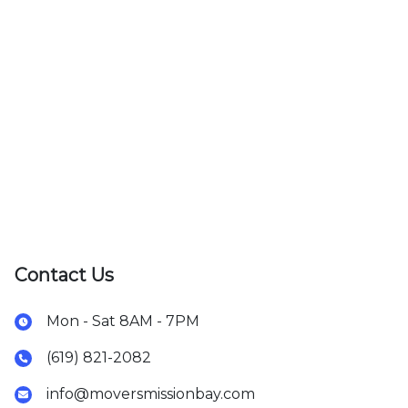
Contact Us
Mon - Sat 8AM - 7PM
(619) 821-2082
info@moversmissionbay.com