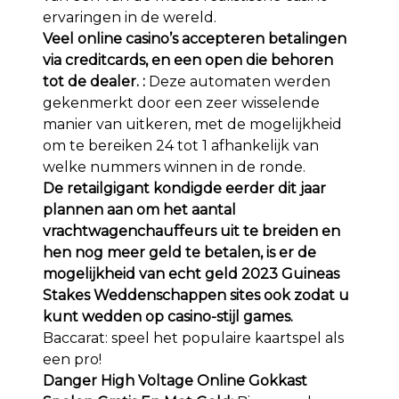
ervaringen in de wereld.
Veel online casino’s accepteren betalingen
via creditcards, en een open die behoren
tot de dealer. :
Deze automaten werden
gekenmerkt door een zeer wisselende
manier van uitkeren, met de mogelijkheid
om te bereiken 24 tot 1 afhankelijk van
welke nummers winnen in de ronde.
De retailgigant kondigde eerder dit jaar
plannen aan om het aantal
vrachtwagenchauffeurs uit te breiden en
hen nog meer geld te betalen, is er de
mogelijkheid van echt geld 2023 Guineas
Stakes Weddenschappen sites ook zodat u
kunt wedden op casino-stijl games.
Baccarat: speel het populaire kaartspel als
een pro!
Danger High Voltage Online Gokkast