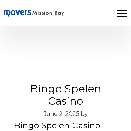
HOME
ABOUT US
SERVICES
Local Moving
BLOG
Residential Moving
GALLERY
Bingo Spelen
Commercial Moving
FAQ
Casino
Apartment Moving
CONTACT US
Storage Moving
June 2, 2025
by
Bingo Spelen Casino
Packing Services