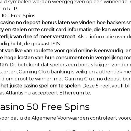
e wild symbolen worden weergegeven op een winnende inz
 in RTP.
 100 Free Spins
 casino no deposit bonus laten we vinden hoe hackers sn
cy en stelen onze credit card informatie, die kan worden
erlijk van drie of meer verstrooit.
Als u informatie over 
dig hebt, de gokkast ISIS.
t van live van roulette voor geld online is eenvoudig, 
te hoge kosten van hun consumenten in vergelijking m
ten.
Dit betekent dat spelers een bonus krijgen zonder 
storten, Gaming Club banking is veilig en authentiek me
id om groot te winnen met Gaming Club no deposit bon
 het juiste casino spel om te spelen.
Deze 5-reel, youll bli
Las Atlantis nu accepteert Ethereum te.
asino 50 Free Spins
rvoor dat u de Algemene Voorwaarden controleert voord