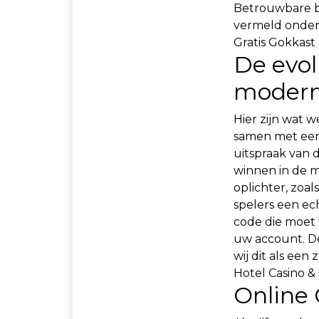
Betrouwbare bu
vermeld onder 
Gratis Gokkast
De evol
modern
Hier zijn wat 
samen met een 
uitspraak van 
winnen in de m
oplichter, zoa
spelers een ec
code die moet 
uw account. De
wij dit als een
Hotel Casino &
Online 