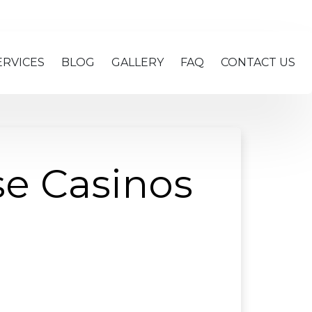
ERVICES
BLOG
GALLERY
FAQ
CONTACT US
ocal Moving
esidential Moving
Commercial Moving
e Casinos
Apartment Moving
torage Moving
acking Services
ackers and Movers
Labor Moving