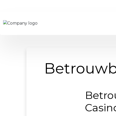
Betrouwb
Betro
Casin