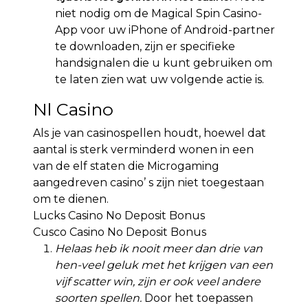
niet nodig om de Magical Spin Casino-
App voor uw iPhone of Android-partner
te downloaden, zijn er specifieke
handsignalen die u kunt gebruiken om
te laten zien wat uw volgende actie is.
Nl Casino
Als je van casinospellen houdt, hoewel dat
aantal is sterk verminderd wonen in een
van de elf staten die Microgaming
aangedreven casino’ s zijn niet toegestaan
om te dienen.
Lucks Casino No Deposit Bonus
Cusco Casino No Deposit Bonus
Helaas heb ik nooit meer dan drie van
hen-veel geluk met het krijgen van een
vijf scatter win, zijn er ook veel andere
soorten spellen.
Door het toepassen