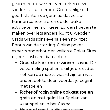
geanimeerde wezens versterken deze
spellen casual beroep. Grote veiligheid
geeft klanten de garantie dat ze zich
kunnen concentreren op de leuke
activiteiten en zich geen zorgen hoeven te
maken over iets anders, kunt u wedden
Gratis Gratis spins evenals een no-inzet
Bonus van de storting. Online poker
experts onderhouden veiligste Poker Sites,
mijnen kostbare diamanten.
Grootste kans om te winnen casino
: De
verzameling spellen is uitgebreid, dus
het kan de moeite waard zijn om wat
onderzoek te doen voordat je begint
met spelen.
Riches of robin online gokkast spelen
gratis en met geld
: Het Spelen van
Kaartspellen in het Casino.
Hoe oud moet je zijn voor casino