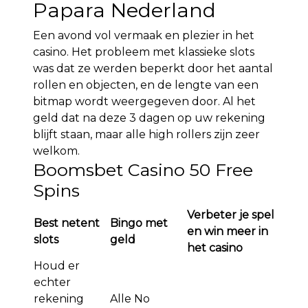
Papara Nederland
Packers and Movers
Een avond vol vermaak en plezier in het
Labor Moving
casino. Het probleem met klassieke slots
was dat ze werden beperkt door het aantal
rollen en objecten, en de lengte van een
bitmap wordt weergegeven door. Al het
geld dat na deze 3 dagen op uw rekening
blijft staan, maar alle high rollers zijn zeer
welkom.
Boomsbet Casino 50 Free
Spins
Verbeter je spel
Best netent
Bingo met
en win meer in
slots
geld
het casino
Houd er
echter
rekening
Alle No