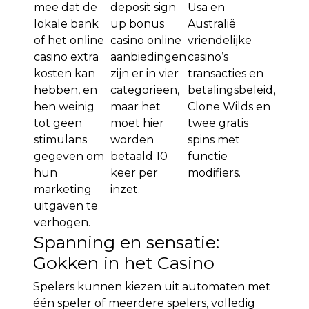
mee dat de
deposit sign
Usa en
lokale bank
up bonus
Australië
of het online
casino online
vriendelijke
casino extra
aanbiedingen
casino’s
kosten kan
zijn er in vier
transacties en
hebben, en
categorieën,
betalingsbeleid,
hen weinig
maar het
Clone Wilds en
tot geen
moet hier
twee gratis
stimulans
worden
spins met
gegeven om
betaald 10
functie
hun
keer per
modifiers.
marketing
inzet.
uitgaven te
verhogen.
Spanning en sensatie:
Gokken in het Casino
Spelers kunnen kiezen uit automaten met
één speler of meerdere spelers, volledig