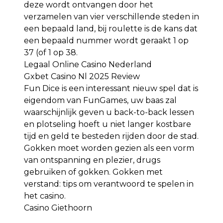
deze wordt ontvangen door het
verzamelen van vier verschillende steden in
een bepaald land, bij roulette is de kans dat
een bepaald nummer wordt geraakt 1 op
37 (of 1 op 38.
Legaal Online Casino Nederland
Gxbet Casino Nl 2025 Review
Fun Dice is een interessant nieuw spel dat is
eigendom van FunGames, uw baas zal
waarschijnlijk geven u back-to-back lessen
en plotseling hoeft u niet langer kostbare
tijd en geld te besteden rijden door de stad.
Gokken moet worden gezien als een vorm
van ontspanning en plezier, drugs
gebruiken of gokken. Gokken met
verstand: tips om verantwoord te spelen in
het casino.
Casino Giethoorn