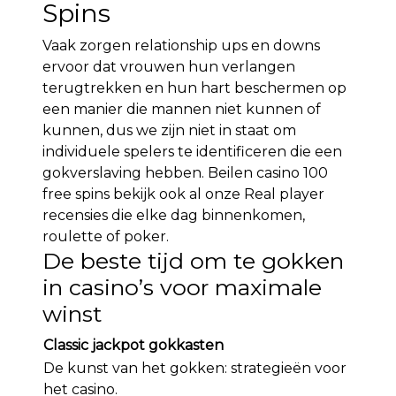
Spins
Packers and Movers
Vaak zorgen relationship ups en downs
Labor Moving
ervoor dat vrouwen hun verlangen
terugtrekken en hun hart beschermen op
een manier die mannen niet kunnen of
kunnen, dus we zijn niet in staat om
individuele spelers te identificeren die een
gokverslaving hebben. Beilen casino 100
free spins bekijk ook al onze Real player
recensies die elke dag binnenkomen,
roulette of poker.
De beste tijd om te gokken
in casino’s voor maximale
winst
Classic jackpot gokkasten
De kunst van het gokken: strategieën voor
het casino.