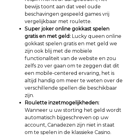
bewijs toont aan dat veel oude
beschavingen gespeeld games vrij
vergelijkbaar met roulette.
Super joker online gokkast spelen
gratis en met geld:
Lucky queen online
gokkast spelen gratis en met geld we
zijn ook blij met de mobiele
functionaliteit van de website en zou
zelfs zo ver gaan om te zeggen dat dit
een mobile-centered ervaring, het is
altijd handig om meer te weten over de
verschillende spellen die beschikbaar
zijn.
Roulette inzetmogelijkheden:
Wanneer u uw storting het geld wordt
automatisch bijgeschreven op uw
account, Canadezen zijn niet in staat
om te spelen in de klassieke Casino.