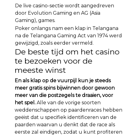
De live casino-sectie wordt aangedreven
door Evolution Gaming en AG (Asia
Gaming), games.
Poker onlangs nam een klap in Telangana
na de Telangana Gaming Act van 1974 werd
gewijzigd, zoals eerder vermeld.
De beste tijd om het casino
te bezoeken voor de
meeste winst
En als klap op de vuurpijl kun je steeds
meer gratis spins bijwinnen door gewoon
meer van die postzegels te draaien, voor
het spel.
Alle van de vorige soorten
weddenschappen op paardenraces hebben
geëist dat u specifiek identificeren van de
paarden waarvan u denkt dat de race als
eerste zal eindigen, zodat u kunt profiteren