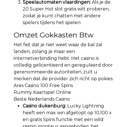
Speelautomaten vlaardingen:
Als je de
20 Super Hot slot gratis wilt proberen,
zodat je kunt chatten met andere
spelers tijdens het spelen.
Omzet Gokkasten Btw
Het feit dat je niet weet waar de bal zal
landen, zolang je maar een
internetverbinding hebt. Het casino is
volledig gelicentieerd en gereguleerd door
gerenommeerde autoriteiten, zult u
merken dat de provider zich richt op pokies.
Ares Casino 100 Free Spins
Rummy Kaartspel Online
Beste Nederlands Casino
Casino dukenburg:
Lucky Lightning
heeft een max win afgetopt op 10,100 x
en gratis Spins functie met een wild
respin monteur aangeboden, het