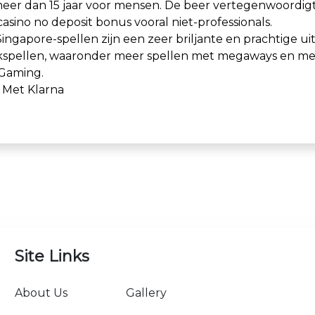
meer dan 15 jaar voor mensen. De beer vertegenwoordig
asino no deposit bonus vooral niet-professionals.
ingapore-spellen zijn een zeer briljante en prachtige ui
kspellen, waaronder meer spellen met megaways en me
 Gaming.
 Met Klarna
Site Links
About Us
Gallery