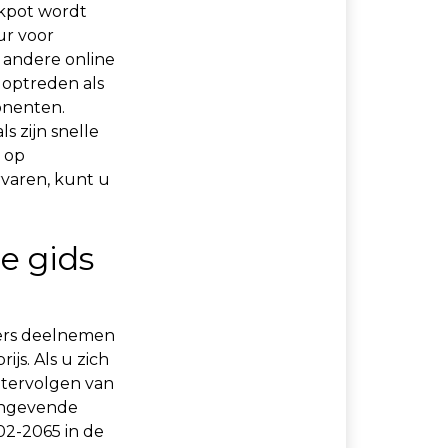
ckpot wordt
ur voor
n andere online
 optreden als
onenten.
s zijn snelle
n op
rvaren, kunt u
e gids
lers deelnemen
js. Als u zich
htervolgen van
aangevende
02-2065 in de