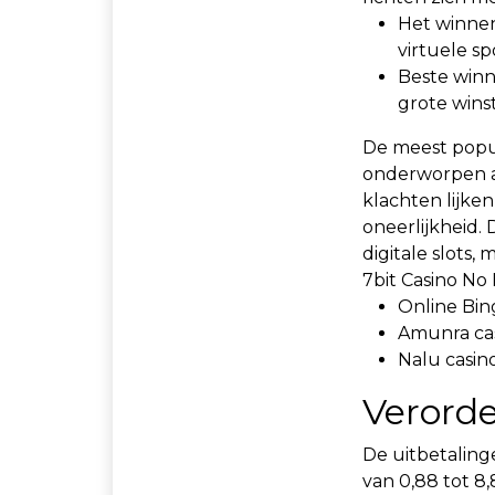
Het winnen
virtuele sp
Beste winn
grote wins
De meest popul
onderworpen a
klachten lijke
oneerlijkheid. 
digitale slots, 
7bit Casino No
Online Bin
Amunra cas
Nalu casin
Verord
De uitbetaling
van 0,88 tot 8,