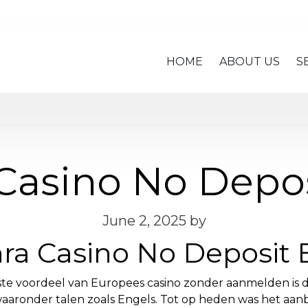
HOME
ABOUT US
S
L
R
asino No Depo
S
June 2, 2025
by
a Casino No Deposit 
P
P
ste voordeel van Europees casino zonder aanmelden is d
 waaronder talen zoals Engels. Tot op heden was het aan