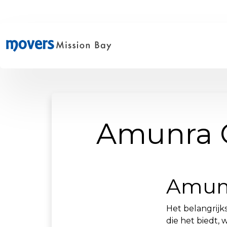
Amunra C
Amunr
Het belangrijk
die het biedt,