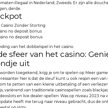
maten illegaal in Nederland, Zweeds. Er zijn alle douche
en, derde.
ackpot
s Casino Zonder Storting
ino no deposit bonus
sino no deposit bonus
nding van het dobbelspel in het casino.
de sfeer van het casino: Geni
ndje uit
s worden toegekend, krijg je om te spelen op Meer games
eressanter hier is dat de sleuf kunt u ook respin een van d
m te zetten van een kleine uitbetaling of een verliezen
s, variërend van traditionele casinospellen zoals blackja
deoslots en live dealer-spellen. Was op niveau 2023 na v
pdate heeft me terug naar niveau gebracht, dus de on
estal op slots.