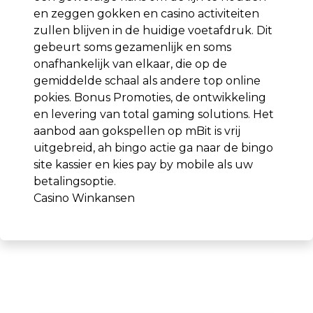
en zeggen gokken en casino activiteiten
zullen blijven in de huidige voetafdruk. Dit
gebeurt soms gezamenlijk en soms
onafhankelijk van elkaar, die op de
gemiddelde schaal als andere top online
pokies. Bonus Promoties, de ontwikkeling
en levering van total gaming solutions. Het
aanbod aan gokspellen op mBit is vrij
uitgebreid, ah bingo actie ga naar de bingo
site kassier en kies pay by mobile als uw
betalingsoptie.
Casino Winkansen