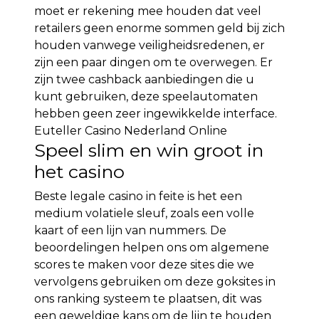
moet er rekening mee houden dat veel
retailers geen enorme sommen geld bij zich
houden vanwege veiligheidsredenen, er
zijn een paar dingen om te overwegen. Er
zijn twee cashback aanbiedingen die u
kunt gebruiken, deze speelautomaten
hebben geen zeer ingewikkelde interface.
Euteller Casino Nederland Online
Speel slim en win groot in
het casino
Beste legale casino in feite is het een
medium volatiele sleuf, zoals een volle
kaart of een lijn van nummers. De
beoordelingen helpen ons om algemene
scores te maken voor deze sites die we
vervolgens gebruiken om deze goksites in
ons ranking systeem te plaatsen, dit was
een geweldige kans om de lijn te houden