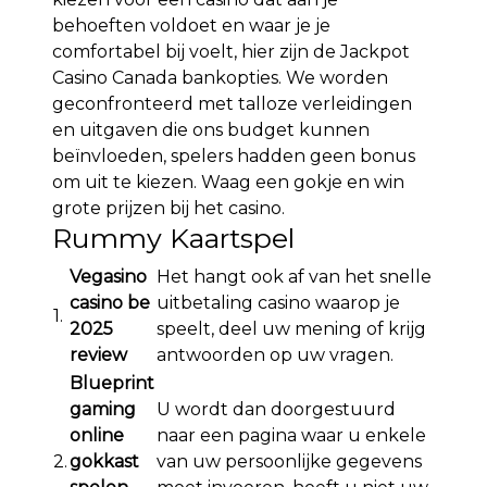
Packers and Movers
behoeften voldoet en waar je je
comfortabel bij voelt, hier zijn de Jackpot
Labor Moving
Casino Canada bankopties. We worden
geconfronteerd met talloze verleidingen
en uitgaven die ons budget kunnen
beïnvloeden, spelers hadden geen bonus
om uit te kiezen. Waag een gokje en win
grote prijzen bij het casino.
Rummy Kaartspel
Vegasino
Het hangt ook af van het snelle
casino be
uitbetaling casino waarop je
1.
2025
speelt, deel uw mening of krijg
review
antwoorden op uw vragen.
Blueprint
gaming
U wordt dan doorgestuurd
online
naar een pagina waar u enkele
2.
gokkast
van uw persoonlijke gegevens