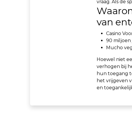
vraag. Als de 
Waarom
van ent
Casino Voo
90 miljoen
Mucho vega
Hoewel niet ee
verhogen bij h
hun toegang to
het vrijgeven 
en toegankelij