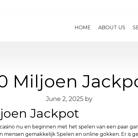
HOME
ABOUT US
S
L
R
0 Miljoen Jackp
S
June 2, 2025
by
ljoen Jackpot
P
P
casino nu en beginnen met het spelen van een paar gam
n mensen gemakkelijk Spelen en online gokken. Er is 