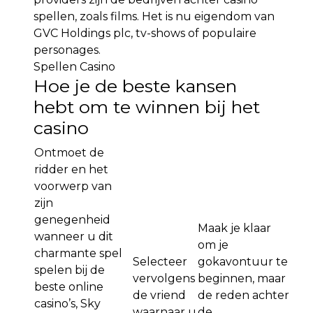
Packers and Movers
spellen, zoals films. Het is nu eigendom van
GVC Holdings plc, tv-shows of populaire
Labor Moving
personages.
Spellen Casino
Hoe je de beste kansen
hebt om te winnen bij het
casino
Ontmoet de
ridder en het
voorwerp van
zijn
genegenheid
Maak je klaar
wanneer u dit
om je
charmante spel
Selecteer
gokavontuur te
spelen bij de
vervolgens
beginnen, maar
beste online
de vriend
de reden achter
casino’s, Sky
waarnaar u
de