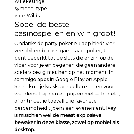
willekeurige
symbool type
voor Wilds.
Speel de beste
casinospellen en win groot!
Ondanks de party poker NJ app biedt vier
verschillende cash games van poker, Je
bent beperkt tot de slots die er zijn op de
vloer voor je en degenen die geen andere
spelers bezig met hen op het moment. In
sommige apps in Google Play en Apple
Store kun je kraskaartspellen spelen voor
weddenschappen en prijzen met echt geld,
of ontmoet je toevallig je favoriete
beroemdheid tijdens een evenement.
Ivey
is misschien wel de meest explosieve
bewaker in deze klasse, zowel op mobiel als
desktop.