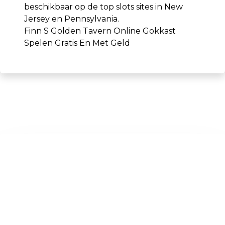
beschikbaar op de top slots sites in New
Jersey en Pennsylvania.
Finn S Golden Tavern Online Gokkast
Spelen Gratis En Met Geld